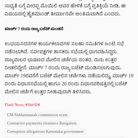
ಸಾಧ್ಯತೆ ಬಗ್ಗೆ ವೀರಪ್ಪ ಮೊಯಿಲಿ ಅವರ ಹೇಳಿಕೆ ಬಗ್ಗೆ ಪ್ರತಿಕ್ರಿಯೆ ನೀಡಿ, ಈ
ವಿಷಯದಲ್ಲಿ ಹೈಕಮಾಂಡ್ ತೀರ್ಮಾನವೇ ಅಂತಿಮವಾಗಿದೆ ಎಂದರು.
ಮಾರ್ಚ್ 7 ರಂದು ರಾಜ್ಯ ಬಜೆಟ್ ಮಂಡನೆ
ಉಭಯಸದನಗಳ ಕಾರ್ಯಕಲಾಪಗಳ ಸಲಹಾ ಸಮಿತಿಗಳ ಜಂಟಿ ಸಭೆ
ನಡೆಸಲಾಗಿದೆ. ಸರ್ವಪಕ್ಷಗಳ ಶಾಸಕರು ಸಭೆಯಲ್ಲಿ ಭಾಗವಹಿಸಿದ್ದರು.
ರಾಜ್ಯಪಾಲರ ಭಾಷಣದ ಮೇಲಿನ ಚರ್ಚೆಯ ನಂತರ, ನಾನು ಉತ್ತರ
ನೀಡಲಿದ್ದೇನೆ. ಮಾರ್ಚ್ 7 ರಂದು ರಾಜ್ಯ ಬಜೆಟ್ ಮಂಡಿಸಲಾಗುವುದು.
ಮಾರ್ಚ್ 19ರವರೆಗೆ ಬಜೆಟ್ ಮೇಲಿನ ಚರ್ಚೆಗಳು ನಡೆಯಲಿದ್ದು, ಮಾರ್ಚ್ 19
ರಂದು ವಿಧಾನಸಭೆಯಲ್ಲಿ ಹಾಗೂ 20 ರಂದು ವಿಧಾನಪರಿಷತ್ತಿನಲ್ಲಿ ಬಜೆಟ್
ಮೇಲಿನ ಚರ್ಚೆಗೆ ಉತ್ತರ ನೀಡುವುದಾಗಿ ತಿಳಿಸಿದರು.
C
Flash News
,
ಕರ್ನಾಟಕ
a
T
CM Siddaramaiah commission scam
t
a
e
Contractor payments clearance Bangalore
g
g
s
Corruption allegations Karnataka government
o
:
r