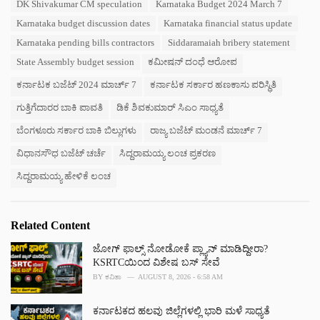
DK Shivakumar CM speculation
Karnataka Budget 2024 March 7
i
Karnataka budget discussion dates
Karnataka financial status update
e
s
Karnataka pending bills contractors
Siddaramaiah bribery statement
:
State Assembly budget session
ಕಮೀಷನ್ ದಂಧೆ ಆರೋಪ
ಕರ್ನಾಟಕ ಬಜೆಟ್ 2024 ಮಾರ್ಚ್ 7
ಕರ್ನಾಟಕ ಸರ್ಕಾರ ಹಣಕಾಸು ಪರಿಸ್ಥಿತಿ
ಗುತ್ತಿಗೆದಾರರ ಬಾಕಿ ಪಾವತಿ
ಡಿಕೆ ಶಿವಕುಮಾರ್ ಸಿಎಂ ಸಾಧ್ಯತೆ
ಬೆಂಗಳೂರು ಸರ್ಕಾರ ಬಾಕಿ ಬಿಲ್ಲುಗಳು
ರಾಜ್ಯ ಬಜೆಟ್ ಮಂಡನೆ ಮಾರ್ಚ್ 7
ವಿಧಾನಸೌಧ ಬಜೆಟ್ ಚರ್ಚೆ
ಸಿದ್ದರಾಮಯ್ಯ ಲಂಚ ಪ್ರಕರಣ
ಸಿದ್ದರಾಮಯ್ಯ ಹೇಳಿಕೆ ಲಂಚ
Related Content
ಜೋಗ್ ಫಾಲ್ಸ್ ನೋಡೋಕೆ ಪ್ಲ್ಯಾನ್ ಮಾಡಿದ್ದೀರಾ?
KSRTCಯಿಂದ ವಿಶೇಷ ಬಸ್ ಸೇವೆ
BY
ಕವಿತಾ
AUGUST 8, 2026 - 6:58 AM
ಕರ್ನಾಟಕದ ಹಲವು ಜಿಲ್ಲೆಗಳಲ್ಲಿ ಭಾರಿ ಮಳೆ ಸಾಧ್ಯತೆ