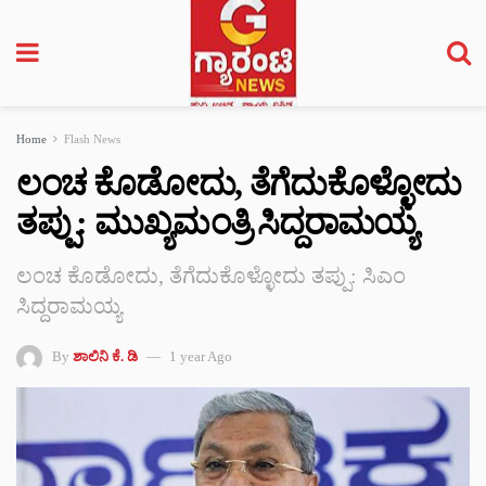
Home
Flash News
ಲಂಚ ಕೊಡೋದು, ತೆಗೆದುಕೊಳ್ಳೋದು
ತಪ್ಪು: ಮುಖ್ಯಮಂತ್ರಿ ಸಿದ್ದರಾಮಯ್ಯ
ಲಂಚ ಕೊಡೋದು, ತೆಗೆದುಕೊಳ್ಳೋದು ತಪ್ಪು: ಸಿಎಂ
ಸಿದ್ದರಾಮಯ್ಯ
By
ಶಾಲಿನಿ ಕೆ. ಡಿ
1 year Ago