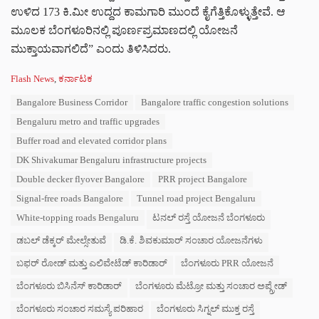
ಉಳಿದ 173 ಕಿ.ಮೀ ಉದ್ದದ ಕಾಮಗಾರಿ ಮುಂದೆ ಕೈಗೆತ್ತಿಕೊಳ್ಳುತ್ತೇವೆ. ಆ
ಮೂಲಕ ಬೆಂಗಳೂರಿನಲ್ಲಿ ಪೂರ್ಣಪ್ರಮಾಣದಲ್ಲಿ ಯೋಜನೆ
ಮುಕ್ತಾಯವಾಗಲಿದೆ” ಎಂದು ತಿಳಿಸಿದರು.
C
Flash News
,
ಕರ್ನಾಟಕ
a
T
Bangalore Business Corridor
Bangalore traffic congestion solutions
t
a
e
Bengaluru metro and traffic upgrades
g
g
s
Buffer road and elevated corridor plans
o
:
r
DK Shivakumar Bengaluru infrastructure projects
i
Double decker flyover Bangalore
PRR project Bangalore
e
s
Signal-free roads Bangalore
Tunnel road project Bengaluru
:
White-topping roads Bengaluru
ಟನಲ್ ರಸ್ತೆ ಯೋಜನೆ ಬೆಂಗಳೂರು
ಡಬಲ್ ಡೆಕ್ಕರ್ ಮೇಲ್ಸೇತುವೆ
ಡಿ.ಕೆ. ಶಿವಕುಮಾರ್ ಸಂಚಾರ ಯೋಜನೆಗಳು
ಬಫರ್ ರೋಡ್ ಮತ್ತು ಎಲಿವೇಟೆಡ್ ಕಾರಿಡಾರ್
ಬೆಂಗಳೂರು PRR ಯೋಜನೆ
ಬೆಂಗಳೂರು ಬಿಸಿನೆಸ್ ಕಾರಿಡಾರ್
ಬೆಂಗಳೂರು ಮೆಟ್ರೋ ಮತ್ತು ಸಂಚಾರ ಅಪ್ಗ್ರೇಡ್
ಬೆಂಗಳೂರು ಸಂಚಾರ ಸಮಸ್ಯೆ ಪರಿಹಾರ
ಬೆಂಗಳೂರು ಸಿಗ್ನಲ್ ಮುಕ್ತ ರಸ್ತೆ