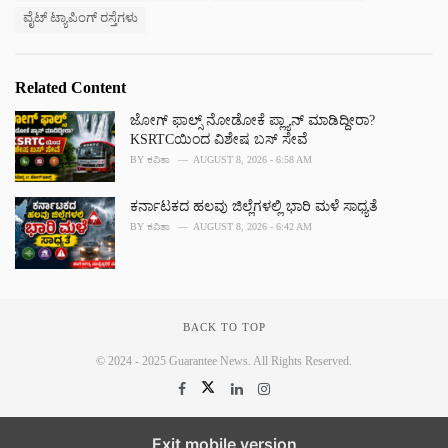
ವೈಟ್ ಟ್ಯಾಪಿಂಗ್ ರಸ್ತೆಗಳು
Related Content
ಜೋಗ್ ಫಾಲ್ಸ್ ನೋಡೋಕೆ ಪ್ಲ್ಯಾನ್ ಮಾಡಿದ್ದೀರಾ?
KSRTCಯಿಂದ ವಿಶೇಷ ಬಸ್ ಸೇವೆ
BY
ಕವಿತಾ
AUGUST 8, 2026 - 6:58 AM
ಕರ್ನಾಟಕದ ಹಲವು ಜಿಲ್ಲೆಗಳಲ್ಲಿ ಭಾರಿ ಮಳೆ ಸಾಧ್ಯತೆ
BY
ಕವಿತಾ
AUGUST 8, 2026 - 6:42 AM
BACK TO TOP
© 2024 - 2025 Guarantee News. All Rights Reserved.
Exit mobile version