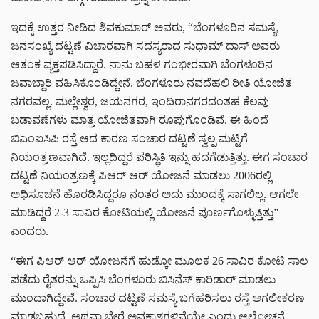
ಇದಕ್ಕೆ ಉತ್ತರ ನೀಡಿದ ಶಿವಕುಮಾರ್ ಅವರು, “ಬೆಂಗಳೂರಿನ ಸಮಸ್ಯೆ,
ಜನಸಂಖ್ಯೆ ದಟ್ಟಣೆ ವಿಚಾರವಾಗಿ ಸದಸ್ಯರಾದ ಸುಧಾಮ್ ದಾಸ್ ಅವರು
ಆತಂಕ ವ್ಯಕ್ತಪಡಿಸಿದ್ದಾರೆ. ನಾನು ಬಹಳ ಗಂಭೀರವಾಗಿ ಬೆಂಗಳೂರಿನ
ಜವಾಬ್ದಾರಿ ವಹಿಸಿಕೊಂಡಿದ್ದೇನೆ. ಬೆಂಗಳೂರು ನವದೆಹಲಿ ರೀತಿ ಯೋಜಿತ
ನಗರವಲ್ಲ. ಮಲ್ಲೇಶ್ವರ, ಜಯನಗರ, ಇಂದಿರಾನಗರದಂತಹ ಕೆಲವು
ಬಡಾವಣೆಗಳು ಮಾತ್ರ ಯೋಜಿತವಾಗಿ ರೂಪುಗೊಂಡಿವೆ. ಈ ಹಿಂದೆ
ಬಿಎಂಐಸಿಪಿ ರಸ್ತೆ ಆದ ಕಾರಣ ಸಂಚಾರ ದಟ್ಟಣೆ ಸ್ವಲ್ಪ ಮಟ್ಟಿಗೆ
ನಿಯಂತ್ರಣವಾಗಿದೆ. ಇಲ್ಲದಿದ್ದರೆ ಪರಿಸ್ಥಿತಿ ಇನ್ನು ಹದಗೆಡುತ್ತಿತ್ತು. ಈಗ ಸಂಚಾರ
ದಟ್ಟಣೆ ನಿಯಂತ್ರಣಕ್ಕೆ ಪಿಆರ್ ಆರ್ ಯೋಜನೆ ಮಾಡಲು 2006ರಲ್ಲಿ
ಅಧಿಸೂಚನೆ ಹೊರಡಿಸಿದ್ದರೂ ನಂತರ ಅದು ಮುಂದಕ್ಕೆ ಸಾಗಲಿಲ್ಲ. ಆಗಲೇ
ಮಾಡಿದ್ದರೆ 2-3 ಸಾವಿರ ಕೋಟಿಯಲ್ಲಿ ಯೋಜನೆ ಪೂರ್ಣಗೊಳ್ಳುತ್ತಿತ್ತು”
ಎಂದರು.
“ಈಗ ಪಿಆರ್ ಆರ್ ಯೋಜನೆಗೆ ಹುಡ್ಕೋ ಮೂಲಕ 26 ಸಾವಿರ ಕೋಟಿ ಸಾಲ
ಪಡೆದು ರೈತರನ್ನು ಒಪ್ಪಿಸಿ ಬೆಂಗಳೂರು ಬಿಸಿನೆಸ್ ಕಾರಿಡಾರ್ ಮಾಡಲು
ಮುಂದಾಗಿದ್ದೇವೆ. ಸಂಚಾರ ದಟ್ಟಣೆ ಸಮಸ್ಯೆ ಬಗೆಹರಿಸಲು ರಸ್ತೆ ಅಗಲೀಕರಣ
ಮಾಡಬಹುದೆ, ಅಥವಾ ಬೇರೆ ಅವಕಾಶಗಳಿವೆಯೇ ಎಂದು ಆಲೋಚನೆ