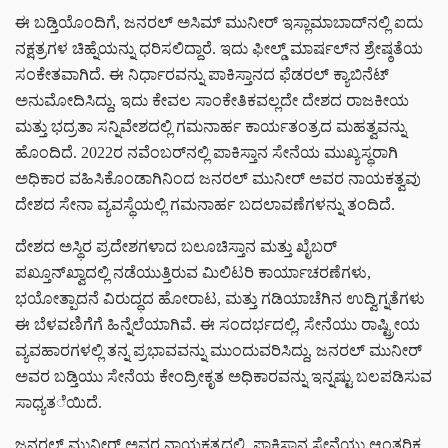
ಈ ಬಡ್ತಿಯೊಂದಿಗೆ, ಜನರಲ್ ಅಸಿಮ್ ಮುನೀರ್ ಇಸ್ಲಾಮಾಬಾದ್‌ನಲ್ಲಿ ಐದು
ನಕ್ಷತ್ರಗಳ ಚಿಹ್ನೆಯನ್ನು ಧರಿಸಲಿದ್ದಾರೆ. ಇದು ಫೀಲ್ಡ್ ಮಾರ್ಷಲ್‌ನ ಶ್ರೇಷ್ಠತೆಯ
ಸಂಕೇತವಾಗಿದೆ. ಈ ನಿರ್ಧಾರವನ್ನು ಪಾಕಿಸ್ತಾನದ ಫೆಡರಲ್ ಕ್ಯಾಬಿನೆಟ್
ಅನುಮೋದಿಸಿದ್ದು, ಇದು ಕೇವಲ ಸಾಂಕೇತಿಕವಲ್ಲದೇ ದೇಶದ ರಾಜಕೀಯ
ಮತ್ತು ಭದ್ರತಾ ಸನ್ನಿವೇಶದಲ್ಲಿ ಗಮನಾರ್ಹ ಕಾರ್ಯತಂತ್ರದ ಮಹತ್ವವನ್ನು
ಹೊಂದಿದೆ. 2022ರ ನವೆಂಬರ್‌ನಲ್ಲಿ ಪಾಕಿಸ್ತಾನ ಸೇನೆಯ ಮುಖ್ಯಸ್ಥರಾಗಿ
ಅಧಿಕಾರ ವಹಿಸಿಕೊಂಡಾಗಿನಿಂದ ಜನರಲ್ ಮುನೀರ್ ಅವರ ನಾಯಕತ್ವವು
ದೇಶದ ಸೇನಾ ವ್ಯವಸ್ಥೆಯಲ್ಲಿ ಗಮನಾರ್ಹ ಬದಲಾವಣೆಗಳನ್ನು ತಂದಿದೆ.
ದೇಶದ ಅಸ್ಥಿರ ಪ್ರದೇಶಗಳಾದ ಬಲೂಚಿಸ್ತಾನ ಮತ್ತು ಖೈಬರ್
ಪಖ್ತೂನ್‌ಖ್ವಾದಲ್ಲಿ ನಡೆಯುತ್ತಿರುವ ಮಿಲಿಟರಿ ಕಾರ್ಯಾಚರಣೆಗಳು,
ಭಯೋತ್ಪಾದನೆ ವಿರುದ್ಧದ ಹೋರಾಟ, ಮತ್ತು ಗಡಿಯಾಚೆಗಿನ ಉದ್ವಿಗ್ನತೆಗಳು
ಈ ಬೆಳವಣಿಗೆಗೆ ಹಿನ್ನೆಲೆಯಾಗಿವೆ. ಈ ಸಂದರ್ಭದಲ್ಲಿ, ಸೇನೆಯು ರಾಷ್ಟ್ರೀಯ
ವ್ಯವಹಾರಗಳಲ್ಲಿ ತನ್ನ ಪ್ರಭಾವವನ್ನು ಮುಂದುವರಿಸಿದ್ದು, ಜನರಲ್ ಮುನೀರ್
ಅವರ ಬಡ್ತಿಯು ಸೇನೆಯ ಕೇಂದ್ರೀಕೃತ ಅಧಿಕಾರವನ್ನು ಇನ್ನಷ್ಟು ಬಲಪಡಿಸುವ
ಸಾಧ್ಯತೆಯಿದೆ.
ಜನರಲ್ ಮುನೀರ್ ಅವರ ನಾಯಕತ್ವದಲ್ಲಿ, ಪಾಕಿಸ್ತಾನ ಸೇನೆಯು ಆಂತರಿಕ