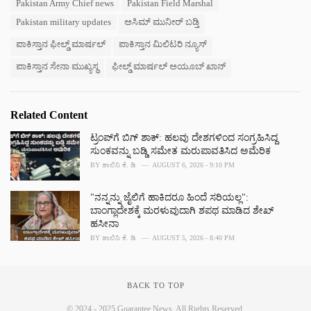
Pakistan Army Chief news
Pakistan Field Marshal
g
g
s
Pakistan military updates
ಅಸಿಮ್ ಮುನೀರ್ ಬಡ್ತಿ
o
:
r
ಪಾಕಿಸ್ತಾನ ಫೀಲ್ಡ್ ಮಾರ್ಷಲ್
ಪಾಕಿಸ್ತಾನ ಮಿಲಿಟರಿ ನ್ಯೂಸ್
i
e
ಪಾಕಿಸ್ತಾನ ಸೇನಾ ಮುಖ್ಯಸ್ಥ
ಫೀಲ್ಡ್ ಮಾರ್ಷಲ್ ಅಯೂಬ್ ಖಾನ್
s
:
Related Content
ಟ್ರಂಪ್‌ಗೆ ಬಿಗ್ ಶಾಕ್: ಹಲವು ದೇಶಗಳಿಂದ ಸಂಗ್ರಹಿಸಿದ್ದ
ಸುಂಕವನ್ನು ಬಡ್ಡಿ ಸಮೇತ ಮರುಪಾವತಿಸಿದ ಅಮೆರಿಕ
BY
ಶಾಲಿನಿ ಕೆ. ಡಿ
AUGUST 6, 2026 - 9:10 PM
"ನನ್ನನ್ನು ಜೈಲಿಗೆ ಹಾಕಿದರೂ ಹಿಂದೆ ಸರಿಯಲ್ಲ":
ಬಾಂಗ್ಲಾದೇಶಕ್ಕೆ ಮರಳುವುದಾಗಿ ಶಪಥ ಮಾಡಿದ ಶೇಖ್
ಹಸೀನಾ
BY
ಶಾಲಿನಿ ಕೆ. ಡಿ
AUGUST 5, 2026 - 8:40 PM
BACK TO TOP
© 2024 - 2025 Guarantee News. All Rights Reserved.