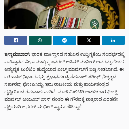
ಇಸ್ಲಾಮಾಬಾದ್:
ಭಾರತ-ಪಾಕಿಸ್ತಾನದ ನಡುವಿನ ಉದ್ವಿಗ್ನತೆಯ ಸಂದರ್ಭದಲ್ಲಿ
ಪಾಕಿಸ್ತಾನದ ಸೇನಾ ಮುಖ್ಯಸ್ಥ ಜನರಲ್ ಅಸಿಮ್ ಮುನೀರ್ ಅವರನ್ನು ದೇಶದ
ಅತ್ಯುನ್ನತ ಮಿಲಿಟರಿ ಹುದ್ದೆಯಾದ ಫೀಲ್ಡ್ ಮಾರ್ಷಲ್‌ಗೆ ಬಡ್ತಿ ನೀಡಲಾಗಿದೆ. ಈ
ಐತಿಹಾಸಿಕ ನಿರ್ಧಾರವನ್ನು ಪ್ರಧಾನಮಂತ್ರಿ ಶೆಹಬಾಜ್ ಷರೀಫ್ ನೇತೃತ್ವದ
ಸರ್ಕಾರವು ಘೋಷಿಸಿದ್ದು, ಇದು ರಾಜಕೀಯ ಮತ್ತು ಕಾರ್ಯತಂತ್ರದ
ದೃಷ್ಟಿಯಿಂದ ಗಮನಾರ್ಹವಾಗಿದೆ. ಮಾಜಿ ಮಿಲಿಟರಿ ಆಡಳಿತಗಾರ ಫೀಲ್ಡ್
ಮಾರ್ಷಲ್ ಅಯೂಬ್ ಖಾನ್ ನಂತರ ಈ ಗೌರವಕ್ಕೆ ಪಾತ್ರರಾದ ಎರಡನೇ
ವ್ಯಕ್ತಿಯಾಗಿ ಜನರಲ್ ಮುನೀರ್ ಸ್ಥಾನ ಪಡೆದಿದ್ದಾರೆ.