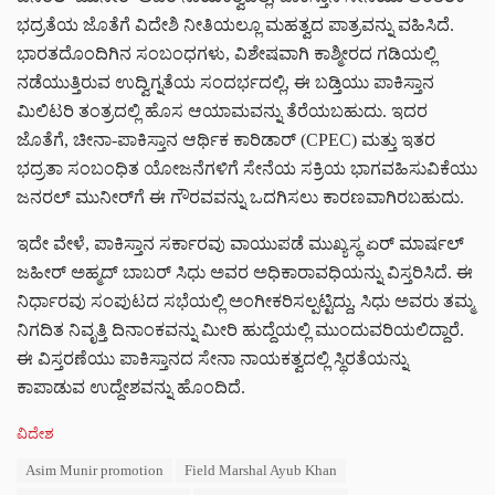
ಭದ್ರತೆಯ ಜೊತೆಗೆ ವಿದೇಶಿ ನೀತಿಯಲ್ಲೂ ಮಹತ್ವದ ಪಾತ್ರವನ್ನು ವಹಿಸಿದೆ.
ಭಾರತದೊಂದಿಗಿನ ಸಂಬಂಧಗಳು, ವಿಶೇಷವಾಗಿ ಕಾಶ್ಮೀರದ ಗಡಿಯಲ್ಲಿ
ನಡೆಯುತ್ತಿರುವ ಉದ್ವಿಗ್ನತೆಯ ಸಂದರ್ಭದಲ್ಲಿ, ಈ ಬಡ್ತಿಯು ಪಾಕಿಸ್ತಾನ
ಮಿಲಿಟರಿ ತಂತ್ರದಲ್ಲಿ ಹೊಸ ಆಯಾಮವನ್ನು ತೆರೆಯಬಹುದು. ಇದರ
ಜೊತೆಗೆ, ಚೀನಾ-ಪಾಕಿಸ್ತಾನ ಆರ್ಥಿಕ ಕಾರಿಡಾರ್ (CPEC) ಮತ್ತು ಇತರ
ಭದ್ರತಾ ಸಂಬಂಧಿತ ಯೋಜನೆಗಳಿಗೆ ಸೇನೆಯ ಸಕ್ರಿಯ ಭಾಗವಹಿಸುವಿಕೆಯು
ಜನರಲ್ ಮುನೀರ್‌ಗೆ ಈ ಗೌರವವನ್ನು ಒದಗಿಸಲು ಕಾರಣವಾಗಿರಬಹುದು.
ಇದೇ ವೇಳೆ, ಪಾಕಿಸ್ತಾನ ಸರ್ಕಾರವು ವಾಯುಪಡೆ ಮುಖ್ಯಸ್ಥ ಏರ್ ಮಾರ್ಷಲ್
ಜಹೀರ್ ಅಹ್ಮದ್ ಬಾಬ‌ರ್ ಸಿಧು ಅವರ ಅಧಿಕಾರಾವಧಿಯನ್ನು ವಿಸ್ತರಿಸಿದೆ. ಈ
ನಿರ್ಧಾರವು ಸಂಪುಟದ ಸಭೆಯಲ್ಲಿ ಅಂಗೀಕರಿಸಲ್ಪಟ್ಟಿದ್ದು, ಸಿಧು ಅವರು ತಮ್ಮ
ನಿಗದಿತ ನಿವೃತ್ತಿ ದಿನಾಂಕವನ್ನು ಮೀರಿ ಹುದ್ದೆಯಲ್ಲಿ ಮುಂದುವರಿಯಲಿದ್ದಾರೆ.
ಈ ವಿಸ್ತರಣೆಯು ಪಾಕಿಸ್ತಾನದ ಸೇನಾ ನಾಯಕತ್ವದಲ್ಲಿ ಸ್ಥಿರತೆಯನ್ನು
ಕಾಪಾಡುವ ಉದ್ದೇಶವನ್ನು ಹೊಂದಿದೆ.
C
ವಿದೇಶ
a
T
Asim Munir promotion
Field Marshal Ayub Khan
t
a
e