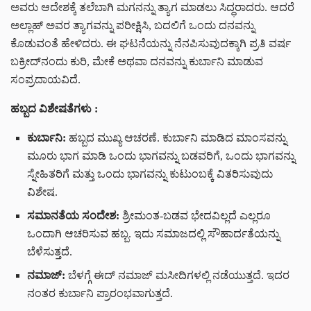
ಅವರು ಆದೇಶಕ್ಕೆ ತಲೆಬಾಗಿ ಮಗನನ್ನು ತ್ಯಾಗ ಮಾಡಲು ಸಿದ್ಧರಾದರು. ಆದರೆ
ಅಲ್ಲಾಹ್ ಅವರ ತ್ಯಾಗವನ್ನು ಪರೀಕ್ಷಿಸಿ, ಬದಲಿಗೆ ಒಂದು ದನವನ್ನು
ಕೊಡುವಂತೆ ಹೇಳಿದರು. ಈ ಘಟನೆಯನ್ನು ನೆನಪಿಸುವುದಕ್ಕಾಗಿ ಪ್ರತಿ ವರ್ಷ
ಬಕ್ರೀದ್‌ನಂದು ಕುರಿ, ಮೇಕೆ ಅಥವಾ ದನವನ್ನು ಕುರ್ಬಾನಿ ಮಾಡುವ
ಸಂಪ್ರದಾಯವಿದೆ.
ಹಬ್ಬದ ವಿಶೇಷತೆಗಳು :
ಕುರ್ಬಾನಿ:
ಹಬ್ಬದ ಮುಖ್ಯ ಆಚರಣೆ. ಕುರ್ಬಾನಿ ಮಾಡಿದ ಮಾಂಸವನ್ನು
ಮೂರು ಭಾಗ ಮಾಡಿ ಒಂದು ಭಾಗವನ್ನು ಬಡವರಿಗೆ, ಒಂದು ಭಾಗವನ್ನು
ಸ್ನೇಹಿತರಿಗೆ ಮತ್ತು ಒಂದು ಭಾಗವನ್ನು ಕುಟುಂಬಕ್ಕೆ ವಿತರಿಸುವುದು
ವಿಶೇಷ.
ಸಮಾನತೆಯ ಸಂದೇಶ:
ಶ್ರೀಮಂತ-ಬಡವ ಭೇದವಿಲ್ಲದೆ ಎಲ್ಲರೂ
ಒಂದಾಗಿ ಆಚರಿಸುವ ಹಬ್ಬ. ಇದು ಸಮಾಜದಲ್ಲಿ ಸೌಹಾರ್ದತೆಯನ್ನು
ಬೆಳೆಸುತ್ತದೆ.
ನಮಾಜ್:
ಬೆಳಗ್ಗೆ ಈದ್ ನಮಾಜ್ ಮಸೀದಿಗಳಲ್ಲಿ ನಡೆಯುತ್ತದೆ. ಇದರ
ನಂತರ ಕುರ್ಬಾನಿ ಪ್ರಾರಂಭವಾಗುತ್ತದೆ.