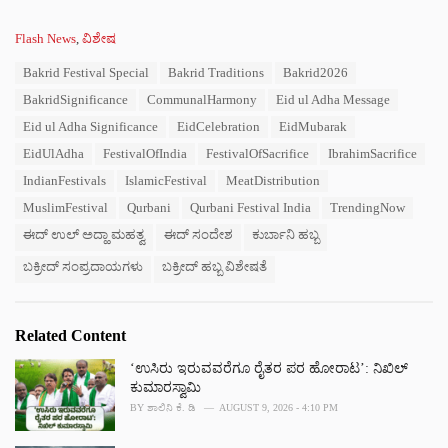
C
Flash News
,
ವಿಶೇಷ
a
T
Bakrid Festival Special
Bakrid Traditions
Bakrid2026
t
a
e
BakridSignificance
CommunalHarmony
Eid ul Adha Message
g
g
s
Eid ul Adha Significance
EidCelebration
EidMubarak
o
:
r
EidUlAdha
FestivalOfIndia
FestivalOfSacrifice
IbrahimSacrifice
i
IndianFestivals
IslamicFestival
MeatDistribution
e
s
MuslimFestival
Qurbani
Qurbani Festival India
TrendingNow
:
ಈದ್ ಉಲ್ ಅದ್ಹಾ ಮಹತ್ವ
ಈದ್ ಸಂದೇಶ
ಕುರ್ಬಾನಿ ಹಬ್ಬ
ಬಕ್ರೀದ್ ಸಂಪ್ರದಾಯಗಳು
ಬಕ್ರೀದ್ ಹಬ್ಬ ವಿಶೇಷತೆ
Related Content
‘ಉಸಿರು ಇರುವವರೆಗೂ ರೈತರ ಪರ ಹೋರಾಟ’: ನಿಖಿಲ್
ಕುಮಾರಸ್ವಾಮಿ
BY
ಶಾಲಿನಿ ಕೆ. ಡಿ
AUGUST 9, 2026 - 4:10 PM