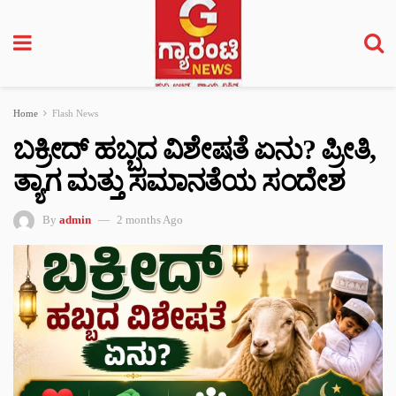
Home
Flash News
ಬಕ್ರೀದ್ ಹಬ್ಬದ ವಿಶೇಷತೆ ಏನು? ಪ್ರೀತಿ,
ತ್ಯಾಗ ಮತ್ತು ಸಮಾನತೆಯ ಸಂದೇಶ
By
admin
2 months Ago