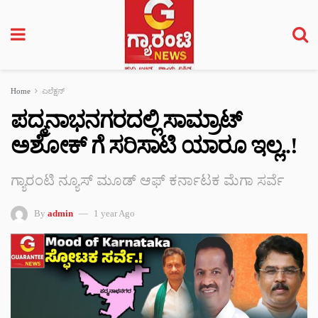
Home
ಎಲೆಕ್ಷನ್
ಪದ್ಮನಾಭನಗರದಲ್ಲಿ ಸಾಮ್ರಾಟ್
ಅಶೋಕ್ ಗೆ ಸರಿಸಾಟಿ ಯಾರೂ ಇಲ್ಲ..!
ಗ್ಯಾರಂಟಿ ನ್ಯೂಸ್ ಮೂಡ್ ಆಫ್ ಕರ್ನಾಟಕ ಮೆಗಾ ಸರ್ವೆ
By
admin
1 year Ago