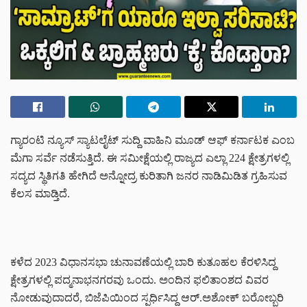
ಗ್ಯಾರಂಟಿ ನ್ಯೂಸ್ ಸ್ಯಾಟಲೈಟ್ ಸುದ್ದಿ ವಾಹಿನಿ ಮೂಡ್ ಆಫ್ ಕರ್ನಾಟಕ ಎಂಬ
ಮೆಗಾ ಸರ್ವೆ ನಡೆಸುತ್ತಿದೆ. ಈ ಸಮೀಕ್ಷೆಯಲ್ಲಿ ರಾಜ್ಯದ ಎಲ್ಲಾ 224 ಕ್ಷೇತ್ರಗಳಲ್ಲಿ
ಸದ್ಯದ ಸ್ಥಿತಿಗತಿ ಹೇಗಿದೆ ಅನ್ನೋದ್ರ ಕುರಿತಾಗಿ ಜನರ ನಾಡಿಮಿಡಿತ ಗ್ರಹಿಸುವ
ಕೆಲಸ ಮಾಡ್ತಿದೆ.
ಕಳೆದ 2023 ವಿಧಾನಸಭಾ ಚುನಾವಣೆಯಲ್ಲಿ ಬಾರಿ ಕುತೂಹಲ ಕೆರಳಿಸಿದ್ದ
ಕ್ಷೇತ್ರಗಳಲ್ಲಿ ಪದ್ಮನಾಭನಗರವು ಒಂದು. ಅಂದಿನ ಫಲಿತಾಂಶದ ವಿವರ
ನೋಡುವುದಾದರೆ, ಬಿಜೆಪಿಯಿಂದ ಸ್ಪರ್ಧಿಸಿದ್ದ ಆರ್.ಅಶೋಕ್ ಬರೋಬ್ಬರಿ