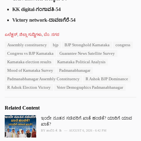
KK digital
-ಗಂಗಾವತಿ-54
Victory network
-ದಾವಣಗೆರೆ-54
C
ಎಲೆಕ್ಷನ್
,
ಜಿಲ್ಲಾ ಸುದ್ದಿಗಳು
,
ಬೆಂ. ನಗರ
a
T
Assembly constituency
bjp
BJP Stronghold Karnataka
congress
t
a
e
Congress vs BJP Karnataka
Guarantee News Satellite Survey
g
g
s
Karnataka election results
Karnataka Political Analysis
o
:
r
Mood of Karnataka Survey
Padmanabhanagar
i
Padmanabhanagar Assembly Constituency
R Ashok BJP Dominance
e
s
R Ashok Election Victory
Voter Demographics Padmanabhanagar
:
Related Content
ಇಂದೇ ನೂತನ ಸಚಿವರಿಗೆ ಖಾತೆ ಹಂಚಿಕೆ? ಯಾರಿಗೆ ಯಾವ
ಖಾತೆ?
BY
ಶಾಲಿನಿ ಕೆ. ಡಿ
AUGUST 6, 2026 - 6:42 PM