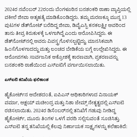
2024ರ ನವೆಂಬರ್ 22ರಂದು ಬೆಂಗಳೂರಿನ ಬನಶಂಕರಿ ಠಾಣಾ ವ್ಯಾಪ್ತಿಯಲ್ಲಿ
ವಕೀಲೆ ಜೀವಾ ಆತ್ಮಹತ್ಯೆ ಮಾಡಿಕೊಂಡಿದ್ದರು. ತಮ್ಮ ಮರಣಕ್ಕೂ ಮುನ್ನ 13
ಪುಟಗಳ ಡೆತ್‌ನೋಟ್ ಬರೆದಿದ್ದ ಜೀವಾ, ಡಿವೈಎಸ್ಪಿ ಕನಕಲಕ್ಷ್ಮೀ ಅವರಿಂದ
ತಾನು ತೀವ್ರ ಕಿರುಕುಳಕ್ಕೆ ಒಳಗಾಗಿದ್ದೆ ಎಂದು ಆರೋಪಿಸಿದ್ದರು. ಈ
ಡೆತ್‌ನೋಟ್‌ನಲ್ಲಿ ಅವರು ವಿವಸ್ತ್ರಗೊಳಿಸಲ್ಪಟ್ಟಿದ್ದು, ಮಾನಸಿಕವಾಗಿ
ಹಿಂಸೆಗೊಳಗಾದದ್ದು ಮತ್ತು ಲಂಚದ ಬೇಡಿಕೆಯ ಬಗ್ಗೆ ಉಲ್ಲೇಖಿಸಿದ್ದರು. ಈ
ಆರೋಪಗಳು ಸಾರ್ವಜನಿಕ ಆಕ್ರೋಶಕ್ಕೆ ಕಾರಣವಾಗಿ, ಪ್ರಕರಣವನ್ನು
ಬನಶಂಕರಿ ಠಾಣೆಯಿಂದ ಎಸ್ಐಟಿಗೆ ವರ್ಗಾಯಿಸಲಾಯಿತು.
ಎಸ್ಐಟಿ ತನಿಖೆಯ ಫಲಿತಾಂಶ
ಹೈಕೋರ್ಟ್‌ನ ಆದೇಶದಂತೆ, ಐಪಿಎಸ್ ಅಧಿಕಾರಿಗಳಾದ ವಿನಾಯಕ್
ವರ್ಮಾ, ಅಕ್ಷಯ್ ಮಚೀಂದ್ರ ಮತ್ತು ನಿಶಾ ಜೇಮ್ಸ್ ನೇತೃತ್ವದಲ್ಲಿ ಎಸ್ಐಟಿ
ರಚಿಸಲಾಯಿತು. 2024ರ ಡಿಸೆಂಬರ್‌ನಲ್ಲಿ ತನಿಖೆಗೆ ಗಡುವು ನೀಡಿದ್ದ
ಹೈಕೋರ್ಟ್, ಮೂರು ತಿಂಗಳ ಒಳಗೆ ವರದಿ ಸಲ್ಲಿಸುವಂತೆ ಸೂಚಿಸಿತ್ತು.
ಎಸ್ಐಟಿ ತನ್ನ ತನಿಖೆಯಲ್ಲಿ ಕೆಲವು ನಿರ್ಣಾಯಕ ಸಾಕ್ಷ್ಯಗಳನ್ನು ಕಲೆಹಾಕಿದೆ: