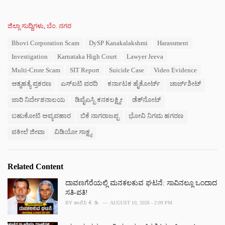
C
ಜಿಲ್ಲಾ ಸುದ್ದಿಗಳು
,
ಬೆಂ. ನಗರ
a
T
Bhovi Corporation Scam
DySP Kanakalakshmi
Harassment
t
a
e
Investigation
Karnataka High Court
Lawyer Jeeva
g
g
s
Multi-Crore Scam
SIT Report
Suicide Case
Video Evidence
o
:
r
ಆತ್ಮಹತ್ಯೆ ಪ್ರಕರಣ
ಎಸ್ಐಟಿ ವರದಿ
ಕರ್ನಾಟಕ ಹೈಕೋರ್ಟ್
ಚಾರ್ಜ್‌ಶೀಟ್
i
e
ಜಾರಿ ನಿರ್ದೇಶನಾಲಯ
ಡಿವೈಎಸ್ಪಿ ಕನಕಲಕ್ಷ್ಮೀ
ಡೆತ್‌ನೋಟ್
s
ಬಹುಕೋಟಿ ಅವ್ಯವಹಾರ
ಬಿಕೆ ನಾಗರಾಜಪ್ಪ
ಭೋವಿ ನಿಗಮ ಹಗರಣ
:
ವಕೀಲೆ ಜೀವಾ
ವಿಡಿಯೋ ಸಾಕ್ಷ್ಯ
Related Content
ದಾವಣಗೆರೆಯಲ್ಲಿ ಮನಕಲಕುವ ಘಟನೆ: ಸಾವಿನಲ್ಲೂ ಒಂದಾದ
ಸತಿ-ಪತಿ!
BY
ಶಾಲಿನಿ ಕೆ. ಡಿ
AUGUST 10, 2026 - 2:09 PM