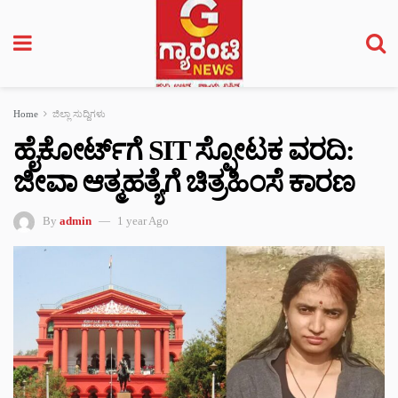
Home
ಜಿಲ್ಲಾ ಸುದ್ದಿಗಳು
ಹೈಕೋರ್ಟ್‌ಗೆ SIT ಸ್ಫೋಟಕ ವರದಿ:
ಜೀವಾ ಆತ್ಮಹತ್ಯೆಗೆ ಚಿತ್ರಹಿಂಸೆ ಕಾರಣ
By
admin
1 year Ago