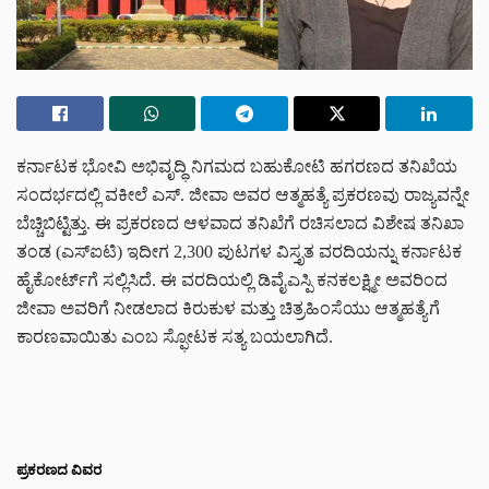
ಕರ್ನಾಟಕ ಭೋವಿ ಅಭಿವೃದ್ಧಿ ನಿಗಮದ ಬಹುಕೋಟಿ ಹಗರಣದ ತನಿಖೆಯ
ಸಂದರ್ಭದಲ್ಲಿ ವಕೀಲೆ ಎಸ್. ಜೀವಾ ಅವರ ಆತ್ಮಹತ್ಯೆ ಪ್ರಕರಣವು ರಾಜ್ಯವನ್ನೇ
ಬೆಚ್ಚಿಬಿಟ್ಟಿತ್ತು. ಈ ಪ್ರಕರಣದ ಆಳವಾದ ತನಿಖೆಗೆ ರಚಿಸಲಾದ ವಿಶೇಷ ತನಿಖಾ
ತಂಡ (ಎಸ್ಐಟಿ) ಇದೀಗ 2,300 ಪುಟಗಳ ವಿಸ್ತೃತ ವರದಿಯನ್ನು ಕರ್ನಾಟಕ
ಹೈಕೋರ್ಟ್‌ಗೆ ಸಲ್ಲಿಸಿದೆ. ಈ ವರದಿಯಲ್ಲಿ ಡಿವೈಎಸ್ಪಿ ಕನಕಲಕ್ಷ್ಮೀ ಅವರಿಂದ
ಜೀವಾ ಅವರಿಗೆ ನೀಡಲಾದ ಕಿರುಕುಳ ಮತ್ತು ಚಿತ್ರಹಿಂಸೆಯು ಆತ್ಮಹತ್ಯೆಗೆ
ಕಾರಣವಾಯಿತು ಎಂಬ ಸ್ಫೋಟಕ ಸತ್ಯ ಬಯಲಾಗಿದೆ.
ಪ್ರಕರಣದ ವಿವರ