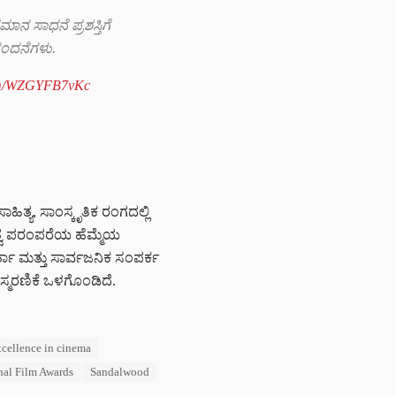
 ಸಾಧನೆ ಪ್ರಶಸ್ತಿಗೆ
ನಂದನೆಗಳು.
com/WZGYFB7vKc
ಿತ್ಯ, ಸಾಂಸ್ಕೃತಿಕ ರಂಗದಲ್ಲಿ
ುತ್ವ ಪರಂಪರೆಯ ಹೆಮ್ಮೆಯ
ತಾ ಮತ್ತು ಸಾರ್ವಜನಿಕ ಸಂಪರ್ಕ
,ಸ್ಮರಣಿಕೆ ಒಳಗೊಂಡಿದೆ.
xcellence in cinema
nal Film Awards
Sandalwood