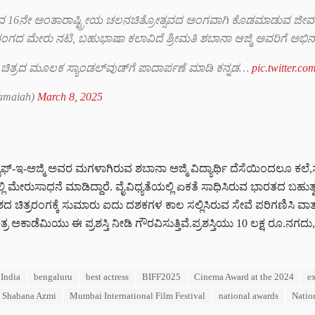
ುವ 16ನೇ ಅಂತಾರಾಷ್ಟ್ರೀಯ ಚಲನಚಿತ್ರೋತ್ಸವದ ಅಂಗವಾಗಿ ಕೊಡಮಾಡುವ ಜೀವಮಾನ
ಗದ ಮೇರು ನಟಿ, ಬಹುಭಾಷಾ ಕಲಾವಿದೆ ಶ್ರೀಮತಿ ಶಬಾನಾ ಆಜ್ಮಿ ಅವರಿಗೆ ಅಭಿ
ಮ ಚಿತ್ರದ ಮೂಲಕ‌ ಸ್ಯಾಂಡಲ್‌ವುಡ್‌ಗೆ ಪಾದಾರ್ಪಣೆ ಮಾಡಿ ಕನ್ನಡ…
pic.twitter.
amaiah)
March 8, 2025
್-ಇ-ಅಜ್ಮಿ ಅವರ ಮಗಳಾಗಿರುವ ಶಬಾನಾ ಅಜ್ಮಿ ವಿದ್ಯಾರ್ಥಿ ದೆಸೆಯಿಂದಲೂ ಕಲೆ,ಸಾಹ
ಲ್ಲಿ ಮೇರುಸಾಧನೆ ಮಾಡಿದ್ದಾರೆ. ವೈವಿಧ್ಯತೆಯಲ್ಲಿ ಏಕತೆ ಸಾಧಿಸಿರುವ ಭಾರತದ ಬಹ
ಿತ್ರರಂಗಕ್ಕೆ ಸುಮಾರು ಐದು ದಶಕಗಳ ಕಾಲ ಸಲ್ಲಿಸಿರುವ ಸೇವೆ ಪರಿಗಣಿಸಿ ವಾರ್
ಅಕಾಡೆಮಿಯು ಈ ಪ್ರಶಸ್ತಿ ನೀಡಿ ಗೌರವಿಸುತ್ತಿವೆ.ಪ್ರಶಸ್ತಿಯು 10 ಲಕ್ಷ ರೂ.ನಗದು
 India
bengaluru
best actress
BIFF2025
Cinema Award at the 2024
e
 Shabana Azmi
Mumbai International Film Festival
national awards
Natio