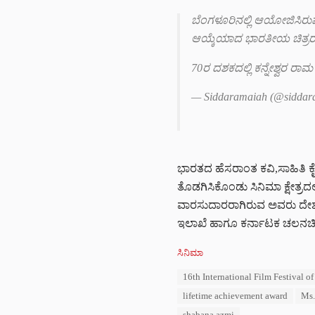
ಬೆಂಗಳೂರಿನಲ್ಲಿ‌ ಆಯೋಜಿಸಿರ
ಆಯ್ಕೆಯಾದ ಭಾರತೀಯ ಚಿತ್ರರಂ
70ರ ದಶಕದಲ್ಲಿ ಕನ್ನೇಶ್ವರ ರಾ
— Siddaramaiah (@siddar
ಭಾರತದ ಹೆಸರಾಂತ ಕವಿ,ಸಾಹಿತಿ ಕೈಫ
ತೊಡಗಿಸಿಕೊಂಡು ಸಿನಿಮಾ ಕ್ಷೇತ್ರದ
ವಾರಸುದಾರರಾಗಿರುವ ಅವರು ದೇಶದ ಚ
ಇಲಾಖೆ ಹಾಗೂ ಕರ್ನಾಟಕ ಚಲನಚಿತ್ರ 
C
ಸಿನಿಮಾ
a
T
16th International Film Festival of
t
a
e
lifetime achievement award
Ms.
g
g
s
shabana azmi