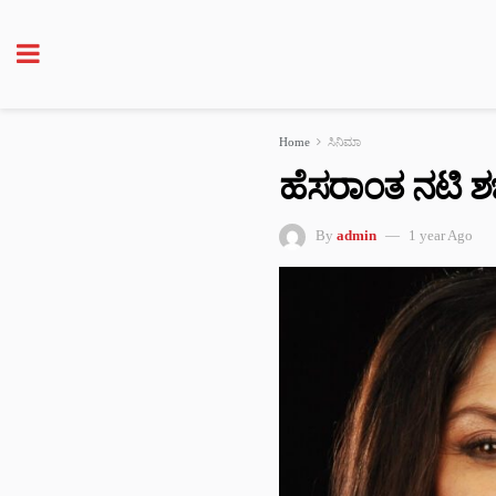
Home
ಸಿನಿಮಾ
ಹೆಸರಾಂತ ನಟಿ ಶಬ
By
admin
1 year Ago