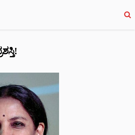
ಸ್ತಿ!