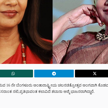
ರುವ 16 ನೇ ಬೆಂಗಳೂರು ಅಂತಾರಾಷ್ಟ್ರೀಯ ಚಲನಚಿತ್ರೋತ್ಸವ ಅಂಗವಾಗಿ ಕ
ಹೆಸರಾಂತ ನಟಿ,ಪ್ರತಿಭಾವಂತ ಕಲಾವಿದೆ ಶಬಾನಾ ಅಜ್ಮಿ ಭಾಜನರಾಗಿದ್ದಾರೆ.