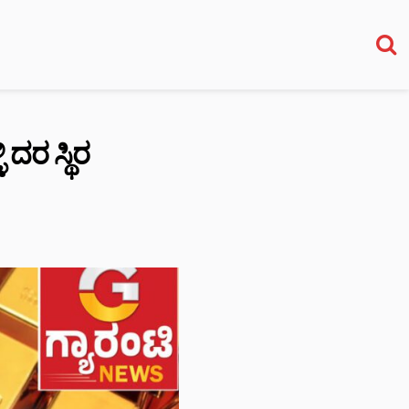
 ದರ ಸ್ಥಿರ