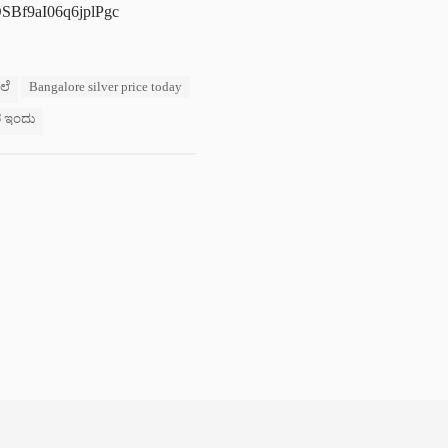
JDSBf9aI06q6jplPgc
ೆಲೆ
Bangalore silver price today
ದರ ಇಂದು