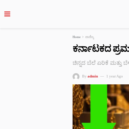
Home
ವಾಣಿಜ್ಯ
ಕರ್ನಾಟಕದ ಪ್ರಮುಖ 
ಚಿನ್ನದ ಬೆಲೆ ಏರಿಕೆ ಮತ್ತು ಬೆಳ್
By
admin
1 year Ago