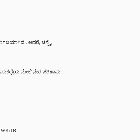
 ನಿಗದಿಯಾಗಿದೆ . ಆದರೆ, ಚೆನ್ನೈ
ತೀಯ ಮಾರುಕಟ್ಟೆಯ ಮೇಲೆ ನೇರ ಪರಿಣಾಮ
n1JWKi1B