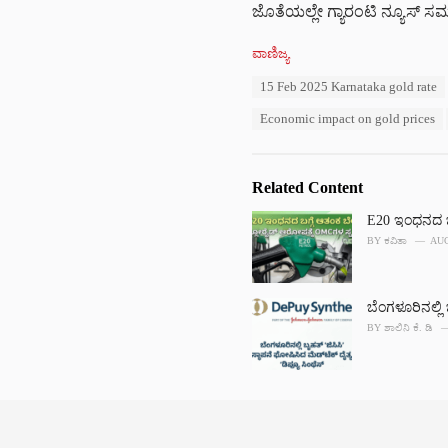
ಜೊತೆಯಲ್ಲೇ ಗ್ಯಾರಂಟಿ ನ್ಯೂಸ್ ಸಮ
C
ವಾಣಿಜ್ಯ
a
T
15 Feb 2025 Karnataka gold rate
t
a
e
Economic impact on gold prices
g
g
s
o
:
r
i
Related Content
e
s
E20 ಇಂಧನದ ಬಗ
:
BY
ಕವಿತಾ
AUG
ಬೆಂಗಳೂರಿನಲ್ಲಿ ಬ
BY
ಶಾಲಿನಿ ಕೆ. ಡಿ