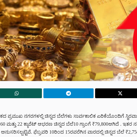
ದ ಪ್ರಮುಖ ನಗರಗಳಲ್ಲಿ ಚಿನ್ನದ ಬೆಲೆಗಳು ಸಾರ್ವಕಾಲಿಕ ಏರಿಕೆಯೊಂದಿಗೆ ಸ್ಥಿರವಾಗಿವ
87,160 ಮತ್ತು 22 ಕ್ಯಾರೆಟ್ ಆಭರಣ ಚಿನ್ನದ ಬೆಲೆ10 ಗ್ರಾಂಗೆ ₹79,800ಆಗಿದೆ . ಇತ
ರಿಸಲ್ಪಟ್ಟಿವೆ. ಫೆಬ್ರವರಿ 10ರಿಂದ 15ರವರೆಗಿನ ವಾರದಲ್ಲಿ ಚಿನ್ನದ ಬೆಲೆ ₹2,750 