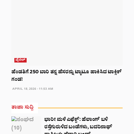
ವೈರಲ್
ಹೆಂಡತಿಗೆ 250 ಬಾರಿ ತನ್ನ ಹೆಸರನ್ನು ಟ್ಯಾಟೂ ಹಾಕಿಸಿದ ಟಾಕ್ಸಿಕ್
ಗಂಡ!
APRIL 18, 2026 - 11:53 AM
ತಾಜಾ ಸುದ್ದಿ
ಭಾರೀ ಮಳೆ ಎಫೆಕ್ಟ್‌: ಹೆಲಾಂಗ್ ಬಳಿ
ರಸ್ತೆಗುರುಳಿದ ಬಂಡೆಗಳು, ಬದರಿನಾಥ್‌