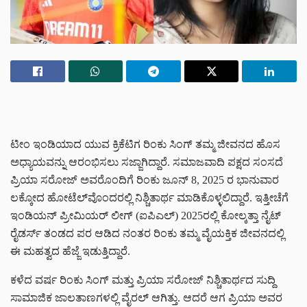
ಟೀಂ ಇಂಡಿಯಾದ ಯುವ ಕ್ರಿಕೆಟಿಗ ರಿಂಕು ಸಿಂಗ್ ತಮ್ಮ ಜೀವನದ ಹೊಸ
ಅಧ್ಯಾಯವನ್ನು ಆರಂಭಿಸಲು ಸಜ್ಜಾಗಿದ್ದಾರೆ. ಸಮಾಜವಾದಿ ಪಕ್ಷದ ಸಂಸದೆ
ಪ್ರಿಯಾ ಸರೋಜ್ ಅವರೊಂದಿಗೆ ರಿಂಕು ಜೂನ್ 8, 2025 ರ ಭಾನುವಾರ
ಲಕ್ಕೋದ ಹೋಟೆಲ್‌ವೊಂದರಲ್ಲಿ ನಿಶ್ಚಿತಾರ್ಥ ಮಾಡಿಕೊಳ್ಳಲಿದ್ದಾರೆ. ಇತ್ತೀಚೆಗೆ
ಇಂಡಿಯನ್ ಪ್ರೀಮಿಯರ್ ಲೀಗ್ (ಐಪಿಎಲ್) 2025ರಲ್ಲಿ ಕೋಲ್ಕತ್ತಾ ನೈಟ್
ರೈಡರ್ಸ್ ತಂಡದ ಪರ ಆಡಿದ ನಂತರ ರಿಂಕು ತಮ್ಮ ವೈಯಕ್ತಿಕ ಜೀವನದಲ್ಲಿ
ಈ ಮಹತ್ವದ ಹೆಜ್ಜೆ ಇಡುತ್ತಿದ್ದಾರೆ.
ಕಳೆದ ವರ್ಷ ರಿಂಕು ಸಿಂಗ್ ಮತ್ತು ಪ್ರಿಯಾ ಸರೋಜ್ ನಿಶ್ಚಿತಾರ್ಥದ ಸುದ್ದಿ
ಸಾಮಾಜಿಕ ಜಾಲತಾಣಗಳಲ್ಲಿ ವೈರಲ್ ಆಗಿತ್ತು. ಆದರೆ ಆಗ ಪ್ರಿಯಾ ಅವರ