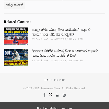
e
ಲಕ್ನೋ ಮದುವೆ
s
:
Related Content
ಏಷ್ಯಾಕಪ್‌ಗೂ ಮುನ್ನ ಟೀಂ ಇಂಡಿಯಾಗೆ ಆಘಾತ:
ಗಾಯಗೊಂಡ ಜೆಮಿಮಾ ರೊಡ್ರಿಗಸ್
BY
ದಿಶಾ ಕೆ. ಎಸ್.
AUGUST 8, 2026 - 9:13 PM
ಶ್ರೀಲಂಕಾ ಸರಣಿಗೂ ಮುನ್ನ ಟೀಂ ಇಂಡಿಯಾಗೆ ಆಘಾತ:
ಗಾಯದಿಂದ ಸಾಯಿ ಸುದರ್ಶನ್ ಔಟ್
BY
ದಿಶಾ ಕೆ. ಎಸ್.
AUGUST 8, 2026 - 4:01 PM
BACK TO TOP
© 2024 - 2025 Guarantee News. All Rights Reserved.
Exit mobile version