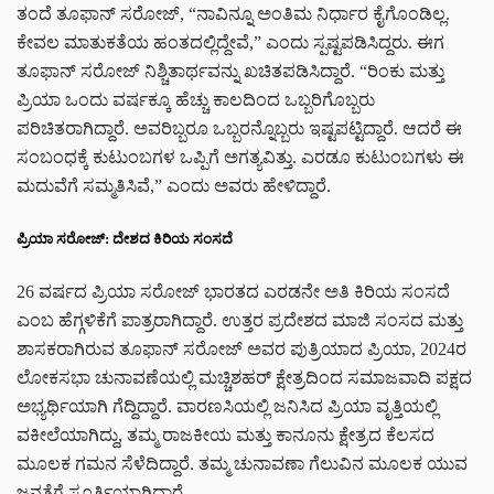
ತಂದೆ ತೂಫಾನ್ ಸರೋಜ್, “ನಾವಿನ್ನೂ ಅಂತಿಮ ನಿರ್ಧಾರ ಕೈಗೊಂಡಿಲ್ಲ.
ಕೇವಲ ಮಾತುಕತೆಯ ಹಂತದಲ್ಲಿದ್ದೇವೆ,” ಎಂದು ಸ್ಪಷ್ಟಪಡಿಸಿದ್ದರು. ಈಗ
ತೂಫಾನ್ ಸರೋಜ್ ನಿಶ್ಚಿತಾರ್ಥವನ್ನು ಖಚಿತಪಡಿಸಿದ್ದಾರೆ. “ರಿಂಕು ಮತ್ತು
ಪ್ರಿಯಾ ಒಂದು ವರ್ಷಕ್ಕೂ ಹೆಚ್ಚು ಕಾಲದಿಂದ ಒಬ್ಬರಿಗೊಬ್ಬರು
ಪರಿಚಿತರಾಗಿದ್ದಾರೆ. ಅವರಿಬ್ಬರೂ ಒಬ್ಬರನ್ನೊಬ್ಬರು ಇಷ್ಟಪಟ್ಟಿದ್ದಾರೆ. ಆದರೆ ಈ
ಸಂಬಂಧಕ್ಕೆ ಕುಟುಂಬಗಳ ಒಪ್ಪಿಗೆ ಅಗತ್ಯವಿತ್ತು. ಎರಡೂ ಕುಟುಂಬಗಳು ಈ
ಮದುವೆಗೆ ಸಮ್ಮತಿಸಿವೆ,” ಎಂದು ಅವರು ಹೇಳಿದ್ದಾರೆ.
ಪ್ರಿಯಾ ಸರೋಜ್: ದೇಶದ ಕಿರಿಯ ಸಂಸದೆ
26 ವರ್ಷದ ಪ್ರಿಯಾ ಸರೋಜ್ ಭಾರತದ ಎರಡನೇ ಅತಿ ಕಿರಿಯ ಸಂಸದೆ
ಎಂಬ ಹೆಗ್ಗಳಿಕೆಗೆ ಪಾತ್ರರಾಗಿದ್ದಾರೆ. ಉತ್ತರ ಪ್ರದೇಶದ ಮಾಜಿ ಸಂಸದ ಮತ್ತು
ಶಾಸಕರಾಗಿರುವ ತೂಫಾನ್ ಸರೋಜ್ ಅವರ ಪುತ್ರಿಯಾದ ಪ್ರಿಯಾ, 2024ರ
ಲೋಕಸಭಾ ಚುನಾವಣೆಯಲ್ಲಿ ಮಚ್ಚಿಶಹರ್ ಕ್ಷೇತ್ರದಿಂದ ಸಮಾಜವಾದಿ ಪಕ್ಷದ
ಅಭ್ಯರ್ಥಿಯಾಗಿ ಗೆದ್ದಿದ್ದಾರೆ. ವಾರಣಸಿಯಲ್ಲಿ ಜನಿಸಿದ ಪ್ರಿಯಾ ವೃತ್ತಿಯಲ್ಲಿ
ವಕೀಲೆಯಾಗಿದ್ದು, ತಮ್ಮ ರಾಜಕೀಯ ಮತ್ತು ಕಾನೂನು ಕ್ಷೇತ್ರದ ಕೆಲಸದ
ಮೂಲಕ ಗಮನ ಸೆಳೆದಿದ್ದಾರೆ. ತಮ್ಮ ಚುನಾವಣಾ ಗೆಲುವಿನ ಮೂಲಕ ಯುವ
ಜನತೆಗೆ ಸ್ಫೂರ್ತಿಯಾಗಿದ್ದಾರೆ.