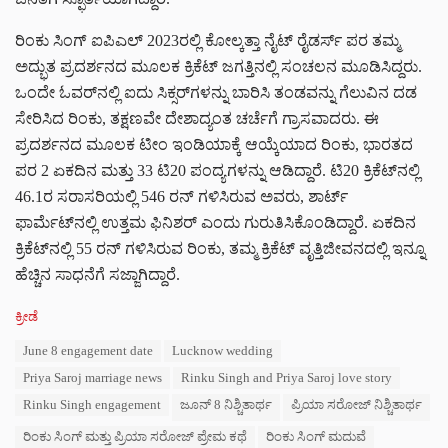
ರಿಂಕು ಸಿಂಗ್ ಐಪಿಎಲ್ 2023ರಲ್ಲಿ ಕೋಲ್ಕತ್ತಾ ನೈಟ್ ರೈಡರ್ಸ್ ಪರ ತಮ್ಮ
ಅದ್ಭುತ ಪ್ರದರ್ಶನದ ಮೂಲಕ ಕ್ರಿಕೆಟ್ ಜಗತ್ತಿನಲ್ಲಿ ಸಂಚಲನ ಮೂಡಿಸಿದ್ದರು.
ಒಂದೇ ಓವರ್‌ನಲ್ಲಿ ಐದು ಸಿಕ್ಸರ್‌ಗಳನ್ನು ಬಾರಿಸಿ ತಂಡವನ್ನು ಗೆಲುವಿನ ದಡ
ಸೇರಿಸಿದ ರಿಂಕು, ತಕ್ಷಣವೇ ದೇಶಾದ್ಯಂತ ಚರ್ಚೆಗೆ ಗ್ರಾಸವಾದರು. ಈ
ಪ್ರದರ್ಶನದ ಮೂಲಕ ಟೀಂ ಇಂಡಿಯಾಕ್ಕೆ ಆಯ್ಕೆಯಾದ ರಿಂಕು, ಭಾರತದ
ಪರ 2 ಏಕದಿನ ಮತ್ತು 33 ಟಿ20 ಪಂದ್ಯಗಳನ್ನು ಆಡಿದ್ದಾರೆ. ಟಿ20 ಕ್ರಿಕೆಟ್‌ನಲ್ಲಿ
46.1ರ ಸರಾಸರಿಯಲ್ಲಿ 546 ರನ್ ಗಳಿಸಿರುವ ಅವರು, ಶಾರ್ಟ್
ಫಾರ್ಮೆಟ್‌ನಲ್ಲಿ ಉತ್ತಮ ಫಿನಿಶರ್ ಎಂದು ಗುರುತಿಸಿಕೊಂಡಿದ್ದಾರೆ. ಏಕದಿನ
ಕ್ರಿಕೆಟ್‌ನಲ್ಲಿ 55 ರನ್ ಗಳಿಸಿರುವ ರಿಂಕು, ತಮ್ಮ ಕ್ರಿಕೆಟ್ ವೃತ್ತಿಜೀವನದಲ್ಲಿ ಇನ್ನೂ
ಹೆಚ್ಚಿನ ಸಾಧನೆಗೆ ಸಜ್ಜಾಗಿದ್ದಾರೆ.
C
ಕ್ರೀಡೆ
a
T
June 8 engagement date
Lucknow wedding
t
a
e
Priya Saroj marriage news
Rinku Singh and Priya Saroj love story
g
g
s
Rinku Singh engagement
ಜೂನ್ 8 ನಿಶ್ಚಿತಾರ್ಥ
ಪ್ರಿಯಾ ಸರೋಜ್ ನಿಶ್ಚಿತಾರ್ಥ
o
:
r
ರಿಂಕು ಸಿಂಗ್ ಮತ್ತು ಪ್ರಿಯಾ ಸರೋಜ್ ಪ್ರೇಮ ಕಥೆ
ರಿಂಕು ಸಿಂಗ್ ಮದುವೆ
i