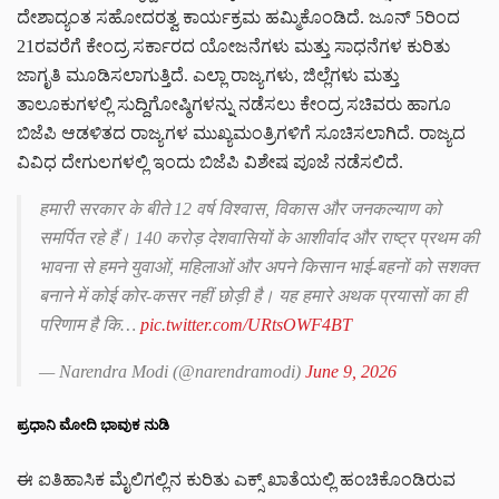
ದೇಶಾದ್ಯಂತ ಸಹೋದರತ್ವ ಕಾರ್ಯಕ್ರಮ ಹಮ್ಮಿಕೊಂಡಿದೆ. ಜೂನ್ 5ರಿಂದ
21ರವರೆಗೆ ಕೇಂದ್ರ ಸರ್ಕಾರದ ಯೋಜನೆಗಳು ಮತ್ತು ಸಾಧನೆಗಳ ಕುರಿತು
ಜಾಗೃತಿ ಮೂಡಿಸಲಾಗುತ್ತಿದೆ. ಎಲ್ಲಾ ರಾಜ್ಯಗಳು, ಜಿಲ್ಲೆಗಳು ಮತ್ತು
ತಾಲೂಕುಗಳಲ್ಲಿ ಸುದ್ದಿಗೋಷ್ಠಿಗಳನ್ನು ನಡೆಸಲು ಕೇಂದ್ರ ಸಚಿವರು ಹಾಗೂ
ಬಿಜೆಪಿ ಆಡಳಿತದ ರಾಜ್ಯಗಳ ಮುಖ್ಯಮಂತ್ರಿಗಳಿಗೆ ಸೂಚಿಸಲಾಗಿದೆ. ರಾಜ್ಯದ
ವಿವಿಧ ದೇಗುಲಗಳಲ್ಲಿ ಇಂದು ಬಿಜೆಪಿ ವಿಶೇಷ ಪೂಜೆ ನಡೆಸಲಿದೆ.
हमारी सरकार के बीते 12 वर्ष विश्वास, विकास और जनकल्याण को
समर्पित रहे हैं। 140 करोड़ देशवासियों के आशीर्वाद और राष्ट्र प्रथम की
भावना से हमने युवाओं, महिलाओं और अपने किसान भाई-बहनों को सशक्त
बनाने में कोई कोर-कसर नहीं छोड़ी है। यह हमारे अथक प्रयासों का ही
परिणाम है कि…
pic.twitter.com/URtsOWF4BT
— Narendra Modi (@narendramodi)
June 9, 2026
ಪ್ರಧಾನಿ ಮೋದಿ ಭಾವುಕ ನುಡಿ
ಈ ಐತಿಹಾಸಿಕ ಮೈಲಿಗಲ್ಲಿನ ಕುರಿತು ಎಕ್ಸ್ ಖಾತೆಯಲ್ಲಿ ಹಂಚಿಕೊಂಡಿರುವ