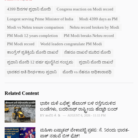
a
T
4399 ದಿನಗಳ ಪ್ರಧಾನಿ ಮೋದಿ
Congress reaction on Modi record
t
a
e
Longest serving Prime Minister of India
Modi 4399 days as PM
g
g
s
o
Modi vs Nehru tenure comparison
Nehru record broken by Modi
:
r
PM Modi 12 years completion
PM Modi breaks Nehru record
i
e
PM Modi record
World leaders congratulate PM Modi
s
ಕಾಂಗ್ರೆಸ್ ಪ್ರತಿಕ್ರಿಯೆ ಮೋದಿ ದಾಖಲೆ
ನೆಹರೂ ದಾಖಲೆ ಮುರಿದ ಮೋದಿ
:
ಪ್ರಧಾನಿ ಮೋದಿ 12 ವರ್ಷ ಪೂರೈಸಿದ ಸಂಭ್ರಮ
ಪ್ರಧಾನಿ ಮೋದಿ ದಾಖಲೆ
ಭಾರತದ ಅತಿ ದೀರ್ಘಕಾಲ ಪ್ರಧಾನಿ
ಮೋದಿ vs ನೆಹರೂ ಅಧಿಕಾರಾವಧಿ
Related Content
ಭಾರೀ ಮಳೆ ಎಫೆಕ್ಟ್‌: ಹೆಲಾಂಗ್ ಬಳಿ ರಸ್ತೆಗುರುಳಿದ
ಬಂಡೆಗಳು, ಬದರಿನಾಥ್‌ ರಾಷ್ಟ್ರೀಯ ಹೆದ್ದಾರಿ ಬಂದ್‌
BY
ಶಾಲಿನಿ ಕೆ. ಡಿ
AUGUST 6, 2026 - 11:15 PM
ಮಹಿಳಾ ಏಷ್ಯಾಕಪ್ ವೇಳಾಪಟ್ಟಿ ಪ್ರಕಟ: ಸೆ. 5ರಂದು ಭಾರತ-
ಪಾಕ್‌ ನಡುವೆ ಬಿಗ್ ಫೈಟ್!