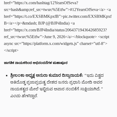
href=”https://x.com/hashtag/12YearsOfSeva?
src=hash&amp;ref_src=twsrc%5Etfw”>#12YearsOfSeva</a> <a
href=”https://t.co/EXSBMKpxfB”>pic.twitter.com/EXSBMKpxf
B</a></p>&mdash; BJP (@BJP4India) <a
href=”https://x.com/BJP4India/status/2064371943642685923?
ref_src=twsrc%5Etfw”>June 9, 2026</a></blockquote> <script
async src=”https://platform.x.com/widgets.js” charset=”utf-8″>
</script>
ಜಾಗತಿಕ ನಾಯಕರಿಂದ ಅಭಿನಂದನೆಗಳ ಮಹಾಪೂರ
ಶ್ರೀಲಂಕಾ ಅಧ್ಯಕ್ಷ ಅನುರಾ ಕುಮಾರ ದಿಸ್ಸಾನಾಯಕೆ:
“
ಇದು ವಿಶ್ವದ
ಅತಿದೊಡ್ಡ ಪ್ರಜಾಪ್ರಭುತ್ವ ದೇಶದ ಜನರು ಪ್ರಧಾನಿ ಮೋದಿ ಅವರ
ನಾಯಕತ್ವದ ಮೇಲೆ ಇಟ್ಟಿರುವ ಅಪಾರ ನಂಬಿಕೆಗೆ ಸಾಕ್ಷಿಯಾಗಿದೆ
.”
ಎಂದು ಹೇಳಿದ್ದಾರೆ.