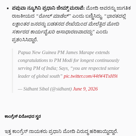
ಪಪುವಾ ನ್ಯೂಗಿನಿ ಪ್ರಧಾನಿ ಜೇಮ್ಸ್ ಮರಾಪೆ:
ಮೋದಿ ಅವರನ್ನು ಜಾಗತಿಕ
ರಾಜಕೀಯದ
“ರೋಲ್ ಮಾಡೆಲ್”
ಎಂದು ಬಣ್ಣಿಸಿದ್ದು,
“ಭಾರತದಲ್ಲಿ
ಲಕ್ಷಾಂತರ ಜನರನ್ನು ಬಡತನದ ರೇಖೆಯಿಂದ ಮೇಲೆತ್ತಿದ ಮೋದಿ
ಸರ್ಕಾರದ ಕಾರ್ಯವೈಖರಿ ಅಸಾಧಾರಣವಾದದ್ದು”
ಎಂದು
ಪ್ರಶಂಸಿಸಿದ್ದಾರೆ.
Papua New Guinea PM James Marape extends
congratulations to PM Modi for longest continuously
serving PM of India; Says, “you are respected senior
leader of global south”
pic.twitter.com/44tW4TxH9i
— Sidhant Sibal (@sidhant)
June 9, 2026
ಕಾಂಗ್ರೆಸ್ ವಿರೋಧದ ಸ್ವರ
ಇತ್ತ ಕಾಂಗ್ರೆಸ್ ನಾಯಕರು ಪ್ರಧಾನಿ ಮೋದಿ ವಿರುದ್ಧ ಹರಿಹಾಯ್ದಿದ್ದಾರೆ.