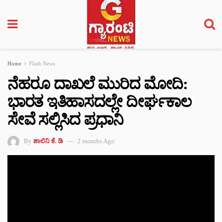
Home
Flash News
ನೆಹರೂ ದಾಖಲೆ ಮುರಿದ ಮೋದಿ:
ಭಾರತ ಇತಿಹಾಸದಲ್ಲೇ ದೀರ್ಘಕಾಲ
ಸೇವೆ ಸಲ್ಲಿಸಿದ ಪ್ರಧಾನಿ
By
ಶಾಲಿನಿ ಕೆ. ಡಿ
2 months Ago