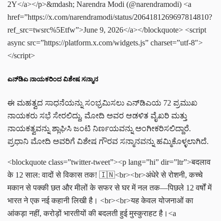
2Y</a></p>&mdash; Narendra Modi (@narendramodi) <a
href=”https://x.com/narendramodi/status/2064181269697814810?
ref_src=twsrc%5Etfw”>June 9, 2026</a></blockquote> <script
async src=”https://platform.x.com/widgets.js” charset=”utf-8″>
</script>
ಎನ್‌ಡಿಎ ನಾಯಕರಿಂದ ವಿಶೇಷ ಸನ್ಮಾನ
ಈ ಮಹತ್ವದ ಸಾಧನೆಯನ್ನು ಸಂಭ್ರಮಿಸಲು ಎನ್‌ಡಿಎಯ 72 ಪ್ರಮುಖ
ನಾಯಕರು ಸಭೆ ಸೇರಲಿದ್ದು, ಮೋದಿ ಅವರ ಆಡಳಿತ ವೈಖರಿ ಮತ್ತು
ನಾಯಕತ್ವವನ್ನು ಶ್ಲಾಘಿಸಿ ಜಂಟಿ ನಿರ್ಣಯವನ್ನು ಅಂಗೀಕರಿಸಲಿದ್ದಾರೆ.
ಪ್ರಧಾನಿ ಮೋದಿ ಅವರಿಗೆ ವಿಶೇಷ ಗೌರವ ಸನ್ಮಾನವನ್ನು ಹಮ್ಮಿಕೊಳ್ಳಲಾಗಿದೆ.
<blockquote class=”twitter-tweet”><p lang=”hi” dir=”ltr”>बदलाव
के 12 साल: वादों से विकास तक! 🇮🇳<br><br>अंधेरे से रोशनी, कच्चे
मकान से पक्की छत और मीलों के सफर से घर में नल तक—पिछले 12 वर्षों में
भारत ने एक नई कहानी लिखी है। <br><br>यह केवल योजनाओं का
आंकड़ा नहीं, करोड़ों भारतीयों की बदलती हुई मुस्कुराहट है।<a