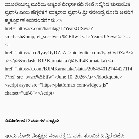
ದಾಖಲೆಯನ್ನು ಮುರಿದು ಅತ್ಯಂತ ದೀರ್ಘಾವಧಿ ಸೇವೆ ಸಲ್ಲಿಸಿದ ಚುನಾಯಿತ
ಪ್ರಧಾನಿ ಎಂಬ ಹೆಗ್ಗಳಿಕೆಗೆ ಪಾತ್ರರಾದ ಪ್ರಧಾನಿ ಶ್ರೀ ನರೇಂದ್ರ ಮೋದಿ ಅವರಿಗೆ
ಹೃತ್ಪೂರ್ವಕ ಅಭಿನಂದನೆಗಳು.<a
href=”https://x.com/hashtag/12YearsOfSeva?
src=hash&amp;ref_src=twsrc%5Etfw”>#12YearsOfSeva</a>…
<a
href=”https://t.co/IyayOyDZaA”>pic.twitter.com/IyayOyDZaA</
a></p>&mdash; BJP Karnataka (@BJP4Karnataka) <a
href=”https://x.com/BJP4Karnataka/status/206454012744427114
7?ref_src=twsrc%5Etfw”>June 10, 2026</a></blockquote>
<script async src=”https://platform.x.com/widgets.js”
charset=”utf-8″></script>
ಬಿಜೆಪಿಯಿಂದ 12 ವರ್ಷಗಳ ಸಂಭ್ರಮ
ಇಂದು ಮೋದಿ ನೇತೃತ್ವದ ಸರ್ಕಾರಕ್ಕೆ 12 ವರ್ಷ ತುಂಬಿದ ಹಿನ್ನೆಲೆ ಬಿಜೆಪಿ