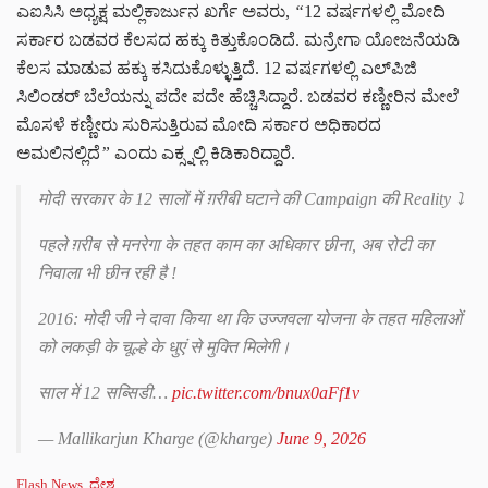
ಎಐಸಿಸಿ ಅಧ್ಯಕ್ಷ ಮಲ್ಲಿಕಾರ್ಜುನ ಖರ್ಗೆ ಅವರು,
“
12 ವರ್ಷಗಳಲ್ಲಿ ಮೋದಿ
ಸರ್ಕಾರ ಬಡವರ ಕೆಲಸದ ಹಕ್ಕು ಕಿತ್ತುಕೊಂಡಿದೆ. ಮನ್ರೇಗಾ ಯೋಜನೆಯಡಿ
ಕೆಲಸ ಮಾಡುವ ಹಕ್ಕು ಕಸಿದುಕೊಳ್ಳುತ್ತಿದೆ. 12 ವರ್ಷಗಳಲ್ಲಿ ಎಲ್‌ಪಿಜಿ
ಸಿಲಿಂಡರ್ ಬೆಲೆಯನ್ನು ಪದೇ ಪದೇ ಹೆಚ್ಚಿಸಿದ್ದಾರೆ. ಬಡವರ ಕಣ್ಣೀರಿನ ಮೇಲೆ
ಮೊಸಳೆ ಕಣ್ಣೀರು ಸುರಿಸುತ್ತಿರುವ ಮೋದಿ ಸರ್ಕಾರ ಅಧಿಕಾರದ
ಅಮಲಿನಲ್ಲಿದೆ
”
ಎಂದು ಎಕ್ಸ್ನಲ್ಲಿ ಕಿಡಿಕಾರಿದ್ದಾರೆ.
मोदी सरकार के 12 सालों में ग़रीबी घटाने की Campaign की Reality ⤵️
पहले ग़रीब से मनरेगा के तहत काम का अधिकार छीना, अब रोटी का
निवाला भी छीन रही है !
2016: मोदी जी ने दावा किया था कि उज्जवला योजना के तहत महिलाओं
को लकड़ी के चूल्हे के धुएं से मुक्ति मिलेगी।
साल में 12 सब्सिडी…
pic.twitter.com/bnux0aFf1v
— Mallikarjun Kharge (@kharge)
June 9, 2026
C
Flash News
,
ದೇಶ