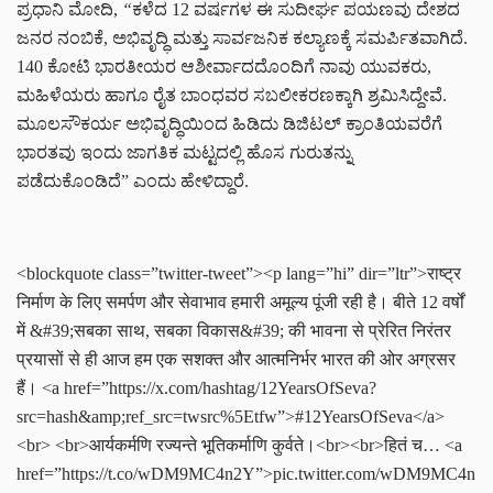
ಪ್ರಧಾನಿ ಮೋದಿ,
“
ಕಳೆದ 12 ವರ್ಷಗಳ ಈ ಸುದೀರ್ಘ ಪಯಣವು ದೇಶದ
ಜನರ ನಂಬಿಕೆ, ಅಭಿವೃದ್ಧಿ ಮತ್ತು ಸಾರ್ವಜನಿಕ ಕಲ್ಯಾಣಕ್ಕೆ ಸಮರ್ಪಿತವಾಗಿದೆ.
140 ಕೋಟಿ ಭಾರತೀಯರ ಆಶೀರ್ವಾದದೊಂದಿಗೆ ನಾವು ಯುವಕರು,
ಮಹಿಳೆಯರು ಹಾಗೂ ರೈತ ಬಾಂಧವರ ಸಬಲೀಕರಣಕ್ಕಾಗಿ ಶ್ರಮಿಸಿದ್ದೇವೆ.
ಮೂಲಸೌಕರ್ಯ ಅಭಿವೃದ್ಧಿಯಿಂದ ಹಿಡಿದು ಡಿಜಿಟಲ್ ಕ್ರಾಂತಿಯವರೆಗೆ
ಭಾರತವು ಇಂದು ಜಾಗತಿಕ ಮಟ್ಟದಲ್ಲಿ ಹೊಸ ಗುರುತನ್ನು
ಪಡೆದುಕೊಂಡಿದೆ”
ಎಂದು ಹೇಳಿದ್ದಾರೆ.
<blockquote class=”twitter-tweet”><p lang=”hi” dir=”ltr”>राष्ट्र
निर्माण के लिए समर्पण और सेवाभाव हमारी अमूल्य पूंजी रही है। बीते 12 वर्षों
में &#39;सबका साथ, सबका विकास&#39; की भावना से प्रेरित निरंतर
प्रयासों से ही आज हम एक सशक्त और आत्मनिर्भर भारत की ओर अग्रसर
हैं। <a href=”https://x.com/hashtag/12YearsOfSeva?
src=hash&amp;ref_src=twsrc%5Etfw”>#12YearsOfSeva</a>
<br> <br>आर्यकर्मणि रज्यन्ते भूतिकर्माणि कुर्वते।<br><br>हितं च… <a
href=”https://t.co/wDM9MC4n2Y”>pic.twitter.com/wDM9MC4n