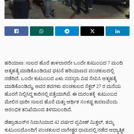
ಹರಿಯಾಣ: ಸಾಲದ ಹೊರೆ ತಾಳಲಾರದೇ ಒಂದೇ ಕುಟುಂಬದ 7 ಮಂದಿ
ಆತ್ಮಹತ್ಯೆ ಮಾಡಿಕೊಂಡಿರುವ ಘಟನೆ ಹರಿಯಾಣದ ಪಂಚಕುಲದಲ್ಲಿ
ನಡೆದಿದೆ. ಒಂದೇ ಕುಟುಂಬದ ಏಳು ಸದಸ್ಯರು ವಿಷ ಸೇವಿಸಿ ಆತ್ಮಹತ್ಯೆ
ಮಾಡಿಕೊಂಡಿದ್ದು, ಅವರ ಶವಗಳು ಪಂಚಕುಲದ ಸೆಕ್ಟರ್ 27 ರ ಮನೆಯ
ಹೊರಗೆ ನಿಲ್ಲಿಸಿದ್ದ ಕಾರಿನಲ್ಲಿ ಪತ್ತೆಯಾಗಿವೆ. ಈ ದುರಂತಕ್ಕೆ ಕುಟುಂಬದ
ಮೇಲಿನ ಭಾರೀ ಸಾಲದ ಹೊರೆ ಮತ್ತು ಆರ್ಥಿಕ ಸಂಕಷ್ಟ ಕಾರಣವೆಂದು
ಆರಂಭಿಕ ತನಿಖೆಯಿಂದ ತಿಳಿದುಬಂದಿದೆ.
ಡೆಹ್ರಾಡೂನ್‌ನ ನಿವಾಸಿಯಾದ 42 ವರ್ಷದ ಪ್ರವೀಣ್ ಮಿತ್ತಲ್, ತಮ್ಮ
ಕುಟುಂಬದೊಂದಿಗೆ ಪಂಚಕುಲದ ಬಾಗೇಶ್ವರ ಧಾಮದಲ್ಲಿ ನಡೆದ ಆಧ್ಯಾತ್ಮಿಕ