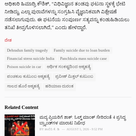
ಅಧಿಕಾರಿ ಹಿಮಾದ್ರಿ ಕೌಶಿಕ್, “ವಿಧಿವಿಜ್ಞಾನ ತಂಡವು ಘಟನಾ ಸ್ಥಳಕ್ಕೆ ಭೇಟಿ
ನೀಡಿದ್ದು, ಎಲ್ಲಾ ಪುರಾವೆಗಳನ್ನು ಸಂಗ್ರಹಿಸಿ ವೈಜ್ಞಾನಿಕವಾಗಿ ವಿಶ್ಲೇಷಣೆ
ನಡೆಸಲಾಗುವುದು. ಈ ಘಟನೆಯ ಸಂಪೂರ್ಣ ಸತ್ಯವನ್ನು ಕಂಡುಹಿಡಿಯಲು
ತನಿಖೆ ತೀವ್ರಗೊಳಿಸಲಾಗಿದೆ,” ಎಂದು ಹೇಳಿದ್ದಾರೆ.
C
ದೇಶ
a
T
Dehradun family tragedy
Family suicide due to loan burden
t
a
e
Financial stress suicide India
Panchkula mass suicide case
g
g
s
Poison suicide in car
ಆರ್ಥಿಕ ಸಂಕಷ್ಟದಿಂದ ಆತ್ಮಹತ್ಯೆ
o
:
r
ಪಂಚಕುಲ ಕುಟುಂಬ ಆತ್ಮಹತ್ಯೆ
ಪ್ರವೀಣ್ ಮಿತ್ತಲ್ ಕುಟುಂಬ
i
e
ಸಾಲದ ಹೊರೆ ಆತ್ಮಹತ್ಯೆ
ಹರಿಯಾಣ ದುರಂತ
s
:
Related Content
ಮದ್ಯ ಪ್ರಿಯರಿಗೆ ಶಾಕ್: ಓಲ್ಡ್ ಮಾಂಕ್ ಸೇರಿದಂತೆ 4 ಪ್ರಸಿದ್ಧ
ಬ್ರ್ಯಾಂಡ್‌ಗಳ ಮಾರಾಟ ನಿಷೇಧ
BY
ಶಾಲಿನಿ ಕೆ. ಡಿ
AUGUST 5, 2026 - 9:52 PM