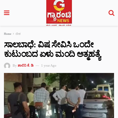
Home
ದೇಶ
ಸಾಲಬಾಧೆ: ವಿಷ ಸೇವಿಸಿ ಒಂದೇ
ಕುಟುಂಬದ ಏಳು ಮಂದಿ ಆತ್ಮಹತ್ಯೆ
By
ಶಾಲಿನಿ ಕೆ. ಡಿ
1 year Ago