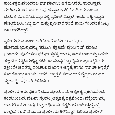
ಕಾರ್ಯಕ್ರಮವೊಂದರಲ್ಲಿ ಭಾಗವಹಿಸಲು ಆಗಮಿಸಿದ್ದರು. ಕಾರ್ಯಕ್ರಮ
ಮುಗಿದ ನಂತರ, ಕುಟುಂಬವು ಡೆಹ್ರಾಡೂನ್‌ಗೆ ಹಿಂದಿರುಗುವಾಗ ಈ
ದುರಂತ ಸಂಭವಿಸಿದೆ. ಮೃತರಲ್ಲಿ ಪ್ರವೀಣ್ ಮಿತ್ತಲ್, ಅವರ ಪತ್ನಿ, ಇಬ್ಬರು
ಹೆಣ್ಣುಮಕ್ಕಳು, ಒಬ್ಬ ಮಗ ಮತ್ತು ಪ್ರವೀಣ್‌ರ ತಂದೆ-ತಾಯಿ ಸೇರಿದಂತೆ ಒಟ್ಟು
ಏಳು ಜನರಿದ್ದಾರೆ.
ಸ್ಥಳೀಯರು ಮೊದಲು ಕಾರಿನೊಳಗೆ ಕುಟುಂಬ ಸದಸ್ಯರು
ಹೆಣಗಾಡುತ್ತಿರುವುದನ್ನು ಗಮನಿಸಿ, ತಕ್ಷಣವೇ ಪೊಲೀಸರಿಗೆ ಮಾಹಿತಿ
ನೀಡಿದರು. ಪೊಲೀಸರು ಘಟನಾ ಸ್ಥಳಕ್ಕೆ ಧಾವಿಸಿ, ಕಾರಿನ ಬಾಗಿಲನ್ನು ಒಡೆದು
ಪ್ರಜ್ಞಾಹೀನ ಸ್ಥಿತಿಯಲ್ಲಿದ್ದ ಕುಟುಂಬ ಸದಸ್ಯರನ್ನು ರಕ್ಷಿಸಲು ಪ್ರಯತ್ನಿಸಿದರು.
ತಕ್ಷಣವೇ ಅವರನ್ನು ಪಂಚಕುಲದ ಖಾಸಗಿ ಆಸ್ಪತ್ರೆ ಹಾಗೂ ನಾಗರಿಕ ಆಸ್ಪತ್ರೆಗೆ
ಕೊಂಡೊಯ್ಯಲಾಯಿತು. ಆದರೆ, ಆಸ್ಪತ್ರೆಗೆ ತಲುಪಿದಾಗ ವೈದ್ಯರು ಎಲ್ಲರೂ
ಮೃತಪಟ್ಟಿರುವುದಾಗಿ ತಿಳಿಸಿದರು.
ಪೊಲೀಸರ ಆರಂಭಿಕ ತನಿಖೆಯ ಪ್ರಕಾರ, ಇದು ಆತ್ಮಹತ್ಯೆ ಪ್ರಕರಣವೆಂದು
ಕಂಡುಬಂದಿದೆ. ಘಟನಾ ಸ್ಥಳದಲ್ಲಿ ಆತ್ಮಹತ್ಯೆ ಪತ್ರವೊಂದು ಪತ್ತೆಯಾಗಿದ್ದು,
ಅದರಲ್ಲಿ ಕುಟುಂಬವು ತೀವ್ರ ಆರ್ಥಿಕ ಸಂಕಷ್ಟದಿಂದ ಬಳಲುತ್ತಿದ್ದ ಬಗ್ಗೆ
ಉಲ್ಲೇಖಿಸಲಾಗಿದೆ ಎಂದು ಪೊಲೀಸರು ತಿಳಿಸಿದ್ದಾರೆ. ಹಿರಿಯ ಪೊಲೀಸ್