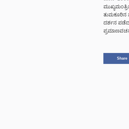
ಮುಖ್ಯಮಂತ್ರ
ತುಮಕೂರಿನ ನೊಣ
ದರ್ಶನ ಪಡೆದ
ಪ್ರಮಾಣವಚನ ಸ
Share