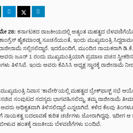
ಮೇ 28:
ಕರ್ನಾಟಕದ ರಾಜಕೀಯದಲ್ಲಿ ಅತ್ಯಂತ ಮಹತ್ವದ ಬೆಳವಣಿಗೆಯ
ಕಾಂಗ್ರೆಸ್ ಹೈಕಮಾಂಡ್ನ ಸೂಚನೆಯಂತೆ, ಇಂದು
ಮುಖ್ಯಮಂತ್ರಿ ಸಿದ್ದರಾಮ
 ರಾಜೀನಾಮೆ ಸಲ್ಲಿಸಲಿದ್ದಾರೆ.
ಇದರೊಂದಿಗೆ, ಮುಂದಿನ ನಾಯಕರಾಗಿ
ಡಿ.ಕೆ
ಅವರು
ಜೂನ್ 1 ರಂದು ಮುಖ್ಯಮಂತ್ರಿಯಾಗಿ ಪ್ರಮಾಣ ವಚನ
ಸ್ವೀಕರಿಸಲ
ಳು ತಿಳಿಸಿವೆ. ಇಂದು ಅವರು
ಕೆಪಿಸಿಸಿ ಅಧ್ಯಕ್ಷ
ಸ್ಥಾನಕ್ಕೆ ರಾಜೀನಾಮೆ ನೀಡ
ೆ ಮುಖ್ಯಮಂತ್ರಿ ನಿವಾಸ ‘ಕಾವೇರಿ’ಯಲ್ಲಿ ಮಹತ್ವದ ಬ್ರೇಕ್‌ಫಾಸ್ಟ್ ಸಭೆ ಆ
 ಸಚಿವ ಸಂಪುಟದ ಸದಸ್ಯರು ಭಾಗವಹಿಸಲಿದ್ದು, ತಮ್ಮ ರಾಜೀನಾಮೆ ತೀರ್
 ಅವರು ಅಧಿಕೃತವಾಗಿ ತಿಳಿಸಲಿದ್ದಾರೆ ಎನ್ನಲಾಗಿದೆ. ಕಳೆದ ಕೆಲವು ತಿಂಗಳ
ಳಗೆ ನಾಯಕತ್ವ ಬದಲಾವಣೆ ಕುರಿತ ಚರ್ಚೆಗಳು ಜೋರಾಗಿದ್ದವು. ಇದೀಗ ಆ ಚ
 ಬೀಳುವ ಹಂತಕ್ಕೆ ರಾಜಕೀಯ ಬೆಳವಣಿಗೆಗಳು ಬಂದಿವೆ.