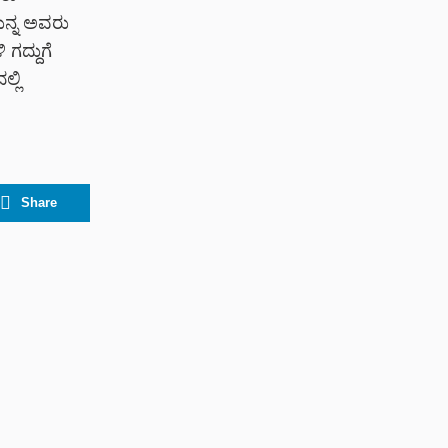
ುನ್ನ ಅವರು
 ಗದ್ದುಗೆ
್ಲಿ
Share