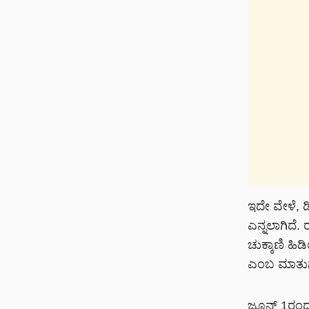
ಇದೇ ವೇಳೆ, ಡಿ
ಎನ್ನಲಾಗಿದೆ. 
ಚುಕ್ಕಾಣಿ ಹಿ
ಎಂಬ ಮಾತುಗಳ
ಜೂನ್ 1ರಂದು