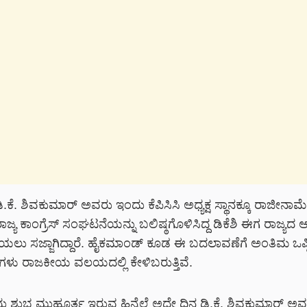
.ಕೆ. ಶಿವಕುಮಾರ್ ಅವರು ಇಂದು ಕೆಪಿಸಿಸಿ ಅಧ್ಯಕ್ಷ ಸ್ಥಾನಕ್ಕೂ ರಾಜೀನಾಮೆ
ರಾಜ್ಯ ಕಾಂಗ್ರೆಸ್ ಸಂಘಟನೆಯನ್ನು ಬಲಿಷ್ಠಗೊಳಿಸಿದ್ದ ಡಿಕೆಶಿ ಈಗ ರಾಜ್ಯದ
ಡಿಯಲು ಸಜ್ಜಾಗಿದ್ದಾರೆ. ಹೈಕಮಾಂಡ್ ಕೂಡ ಈ ಬದಲಾವಣೆಗೆ ಅಂತಿಮ ಒಪ್ಪಿ
ು ರಾಜಕೀಯ ವಲಯದಲ್ಲಿ ಕೇಳಿಬರುತ್ತಿವೆ.
 ಶುಭ ಮುಹೂರ್ತ ಇರುವ ಹಿನ್ನೆಲೆ ಅದೇ ದಿನ ಡಿ.ಕೆ. ಶಿವಕುಮಾರ್ ಅವ