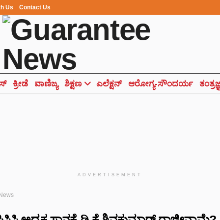
th Us
Contact Us
ಸ್
ಕ್ರೀಡೆ
ವಾಣಿಜ್ಯ
ಶಿಕ್ಷಣ
ಎಲೆಕ್ಷನ್
ಆರೋಗ್ಯ-ಸೌಂದರ್ಯ
ತಂತ್ರಜ
ADVERTISEMENT
 News
ಸಿಸಿ ಅಧ್ಯಕ್ಷ ಸ್ಥಾನಕ್ಕೆ ಡಿ.ಕೆ ಶಿವಕುಮಾರ್ ರಾಜೀನಾಮೆ?