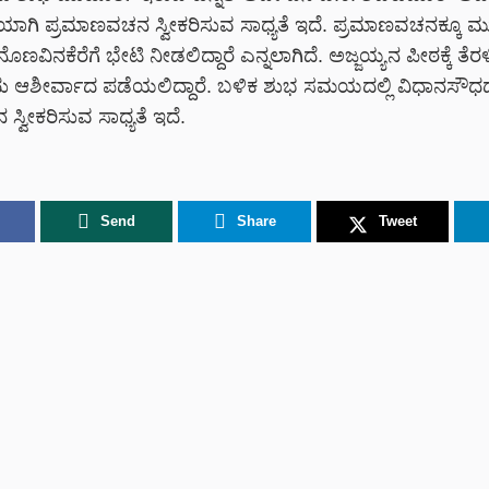
ಿಯಾಗಿ ಪ್ರಮಾಣವಚನ ಸ್ವೀಕರಿಸುವ ಸಾಧ್ಯತೆ ಇದೆ. ಪ್ರಮಾಣವಚನಕ್ಕೂ ಮ
ವಿನಕೆರೆಗೆ ಭೇಟಿ ನೀಡಲಿದ್ದಾರೆ ಎನ್ನಲಾಗಿದೆ. ಅಜ್ಜಯ್ಯನ ಪೀಠಕ್ಕೆ ತೆರಳಿ
ು ಆಶೀರ್ವಾದ ಪಡೆಯಲಿದ್ದಾರೆ. ಬಳಿಕ ಶುಭ ಸಮಯದಲ್ಲಿ ವಿಧಾನಸೌಧದಲ
್ವೀಕರಿಸುವ ಸಾಧ್ಯತೆ ಇದೆ.
Send
Share
Tweet