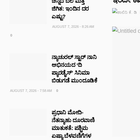
ಚಿನ್ನದ ಬೆಲೆ ಮತ್ತೆ
ಜಿಗಿತ: ಇಂದಿನ ದರ
ಎಷ್ಟು?
AUGUST 7, 2026 - 8:26 AM
0
ನ್ಯಾಚುರಲ್ ಸ್ಟಾರ್ ನಾನಿ
ಅಭಿನಯದ ‘ದಿ
ಪ್ಯಾರಡೈಸ್’ ಸಿನಿಮಾ
ಬಿಡುಗಡೆ ಮುಂದೂಡಿಕೆ
AUGUST 7, 2026 - 7:58 AM
0
ಪ್ರಧಾನಿ ಮೋದಿ-
ನೆತನ್ಯಾಹು ದೂರವಾಣಿ
ಮಾತುಕತೆ: ಪಶ್ಚಿಮ
ಏಷ್ಯಾ ಬೆಳವಣಿಗೆಗಳ