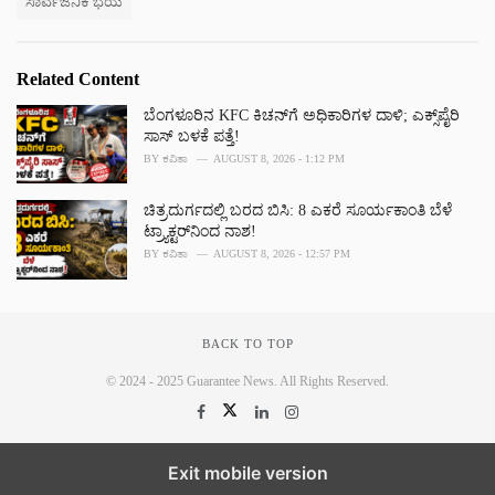
ಸಾರ್ವಜನಿಕ ಭಯ
s
:
Related Content
ಬೆಂಗಳೂರಿನ KFC ಕಿಚನ್‌ಗೆ ಅಧಿಕಾರಿಗಳ ದಾಳಿ; ಎಕ್ಸ್‌ಪೈರಿ
ಸಾಸ್ ಬಳಕೆ ಪತ್ತೆ!
BY
ಕವಿತಾ
AUGUST 8, 2026 - 1:12 PM
ಚಿತ್ರದುರ್ಗದಲ್ಲಿ ಬರದ ಬಿಸಿ: 8 ಎಕರೆ ಸೂರ್ಯಕಾಂತಿ ಬೆಳೆ
ಟ್ರ್ಯಾಕ್ಟರ್‌ನಿಂದ ನಾಶ!
BY
ಕವಿತಾ
AUGUST 8, 2026 - 12:57 PM
BACK TO TOP
© 2024 - 2025 Guarantee News. All Rights Reserved.
Exit mobile version