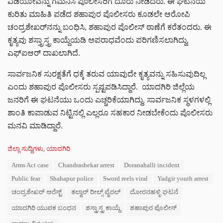
ವಿಡಿಯೋವನ್ನು ಗಮನಿಸಿ ಪೊಲೀಸರಿಗೆ ದೂರು ನೀಡಿದರು. ಈ ಘಟನೆಯ
ಕುರಿತು ಮಾಹಿತಿ ಪಡೆದ ಶಹಾಪುರ ಪೊಲೀಸರು ಕೂಡಲೇ ಆರೋಪಿ
ಚಂದ್ರಶೇಖರ್‌ನನ್ನು ಬಂಧಿಸಿ, ಶಹಾಪುರ ಪೊಲೀಸ್ ಠಾಣೆಗೆ ಕರೆತಂದರು. ಈ
ಕೃತ್ಯವು ಶಸ್ತ್ರಾಸ್ತ್ರ ಕಾಯ್ದೆಯಡಿ ಅಪರಾಧವೆಂದು ಪರಿಗಣಿಸಲಾಗಿದ್ದು,
ಎಫ್‌ಐಆರ್ ದಾಖಲಾಗಿದೆ.
ಸಾರ್ವಜನಿಕ ಸುರಕ್ಷತೆಗೆ ಧಕ್ಕೆ ತರುವ ಯಾವುದೇ ಕೃತ್ಯವನ್ನು ಸಹಿಸುವುದಿಲ್ಲ
ಎಂದು ಶಹಾಪುರ ಪೊಲೀಸರು ಸ್ಪಷ್ಟಪಡಿಸಿದ್ದಾರೆ. ಯಾದಗಿರಿ ಜಿಲ್ಲೆಯ
ಜನರಿಗೆ ಈ ಘಟನೆಯು ಒಂದು ಎಚ್ಚರಿಕೆಯಾಗಿದ್ದು, ಸಾರ್ವಜನಿಕ ಸ್ಥಳಗಳಲ್ಲಿ
ಶಾಂತಿ ಕಾಪಾಡುವ ನಿಟ್ಟಿನಲ್ಲಿ ಎಲ್ಲರೂ ಸಹಕಾರ ನೀಡಬೇಕೆಂದು ಪೊಲೀಸರು
ಮನವಿ ಮಾಡಿದ್ದಾರೆ.
C
ಜಿಲ್ಲಾ ಸುದ್ದಿಗಳು
,
ಯಾದಗಿರಿ
a
T
Arms Act case
Chandrashekar arrest
Doranahalli incident
t
a
e
Public fear
Shahapur police
Sword reels viral
Yadgir youth arrest
g
g
s
ಚಂದ್ರಶೇಖರ್ ಅರೆಸ್ಟ್
ತಲ್ವಾರ್ ರೀಲ್ಸ್ ವೈರಲ್
ದೋರನಹಳ್ಳಿ ಘಟನೆ
o
:
r
ಯಾದಗಿರಿ ಯುವಕ ಬಂಧನ
ಶಸ್ತ್ರಾಸ್ತ್ರ ಕಾಯ್ದೆ
ಶಹಾಪುರ ಪೊಲೀಸ್
i
e