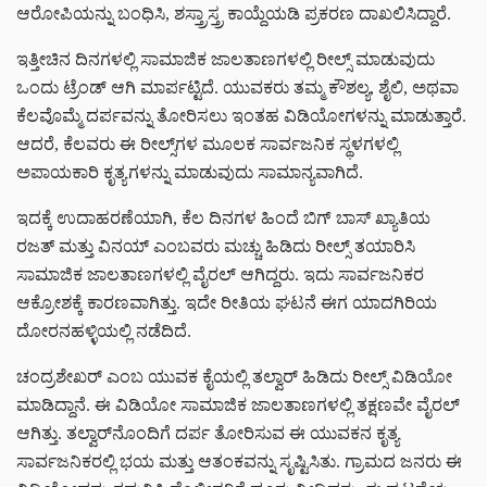
ಆರೋಪಿಯನ್ನು ಬಂಧಿಸಿ, ಶಸ್ತ್ರಾಸ್ತ್ರ ಕಾಯ್ದೆಯಡಿ ಪ್ರಕರಣ ದಾಖಲಿಸಿದ್ದಾರೆ.
ಇತ್ತೀಚಿನ ದಿನಗಳಲ್ಲಿ ಸಾಮಾಜಿಕ ಜಾಲತಾಣಗಳಲ್ಲಿ ರೀಲ್ಸ್ ಮಾಡುವುದು
ಒಂದು ಟ್ರೆಂಡ್ ಆಗಿ ಮಾರ್ಪಟ್ಟಿದೆ. ಯುವಕರು ತಮ್ಮ ಕೌಶಲ್ಯ, ಶೈಲಿ, ಅಥವಾ
ಕೆಲವೊಮ್ಮೆ ದರ್ಪವನ್ನು ತೋರಿಸಲು ಇಂತಹ ವಿಡಿಯೋಗಳನ್ನು ಮಾಡುತ್ತಾರೆ.
ಆದರೆ, ಕೆಲವರು ಈ ರೀಲ್ಸ್‌ಗಳ ಮೂಲಕ ಸಾರ್ವಜನಿಕ ಸ್ಥಳಗಳಲ್ಲಿ
ಅಪಾಯಕಾರಿ ಕೃತ್ಯಗಳನ್ನು ಮಾಡುವುದು ಸಾಮಾನ್ಯವಾಗಿದೆ.
ಇದಕ್ಕೆ ಉದಾಹರಣೆಯಾಗಿ, ಕೆಲ ದಿನಗಳ ಹಿಂದೆ ಬಿಗ್ ಬಾಸ್ ಖ್ಯಾತಿಯ
ರಜತ್ ಮತ್ತು ವಿನಯ್ ಎಂಬವರು ಮಚ್ಚು ಹಿಡಿದು ರೀಲ್ಸ್ ತಯಾರಿಸಿ
ಸಾಮಾಜಿಕ ಜಾಲತಾಣಗಳಲ್ಲಿ ವೈರಲ್ ಆಗಿದ್ದರು. ಇದು ಸಾರ್ವಜನಿಕರ
ಆಕ್ರೋಶಕ್ಕೆ ಕಾರಣವಾಗಿತ್ತು. ಇದೇ ರೀತಿಯ ಘಟನೆ ಈಗ ಯಾದಗಿರಿಯ
ದೋರನಹಳ್ಳಿಯಲ್ಲಿ ನಡೆದಿದೆ.
ಚಂದ್ರಶೇಖರ್ ಎಂಬ ಯುವಕ ಕೈಯಲ್ಲಿ ತಲ್ವಾರ್ ಹಿಡಿದು ರೀಲ್ಸ್ ವಿಡಿಯೋ
ಮಾಡಿದ್ದಾನೆ. ಈ ವಿಡಿಯೋ ಸಾಮಾಜಿಕ ಜಾಲತಾಣಗಳಲ್ಲಿ ತಕ್ಷಣವೇ ವೈರಲ್
ಆಗಿತ್ತು. ತಲ್ವಾರ್‌ನೊಂದಿಗೆ ದರ್ಪ ತೋರಿಸುವ ಈ ಯುವಕನ ಕೃತ್ಯ
ಸಾರ್ವಜನಿಕರಲ್ಲಿ ಭಯ ಮತ್ತು ಆತಂಕವನ್ನು ಸೃಷ್ಟಿಸಿತು. ಗ್ರಾಮದ ಜನರು ಈ