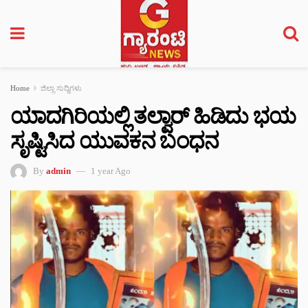
Home
ಜಿಲ್ಲಾ ಸುದ್ದಿಗಳು
ಯಾದಗಿರಿಯಲ್ಲಿ ತಲ್ವಾರ್ ಹಿಡಿದು ಭಯ
ಸೃಷ್ಟಿಸಿದ ಯುವಕನ ಬಂಧನ
By
admin
1 year Ago