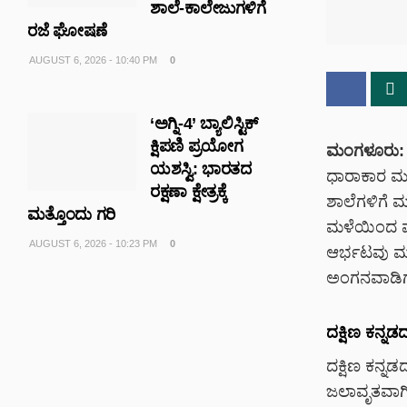
ಶಾಲೆ-ಕಾಲೇಜುಗಳಿಗೆ
ರಜೆ ಘೋಷಣೆ
AUGUST 6, 2026 - 10:40 PM
0
‘ಅಗ್ನಿ-4’ ಬ್ಯಾಲಿಸ್ಟಿಕ್
ಕ್ಷಿಪಣಿ ಪ್ರಯೋಗ
ಮಂಗಳೂರು:
ಯಶಸ್ವಿ: ಭಾರತದ
ಧಾರಾಕಾರ ಮಳೆ
ರಕ್ಷಣಾ ಕ್ಷೇತ್ರಕ್ಕೆ
ಶಾಲೆಗಳಿಗೆ ಮ
ಮತ್ತೊಂದು ಗರಿ
ಮಳೆಯಿಂದ ಮಂ
AUGUST 6, 2026 - 10:23 PM
0
ಆರ್ಭಟವು ಮುಂ
ಅಂಗನವಾಡಿಗಳ
ದಕ್ಷಿಣ ಕನ್ನ
ದಕ್ಷಿಣ ಕನ್ನ
ಜಲಾವೃತವಾಗಿ