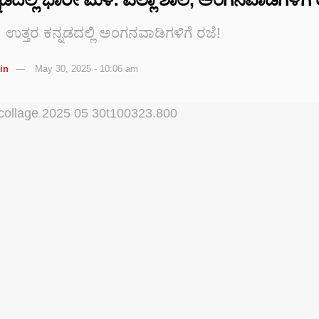
ಉತ್ತರ ಕನ್ನಡದಲ್ಲಿ ಅಂಗನವಾಡಿಗಳಿಗೆ ರಜೆ!
in
May 30, 2025 - 10:06 am