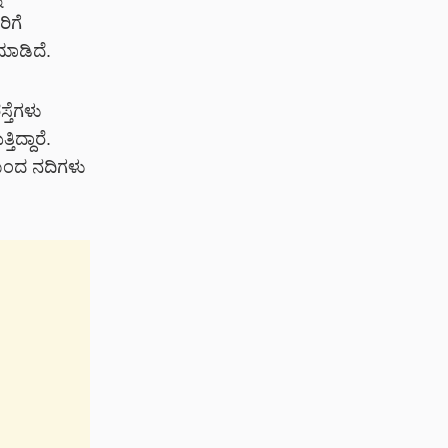
ಿಗೆ
ಮಾಡಿದೆ.
್ತೆಗಳು
ದ್ದಾರೆ.
ೆಯಿಂದ ನದಿಗಳು