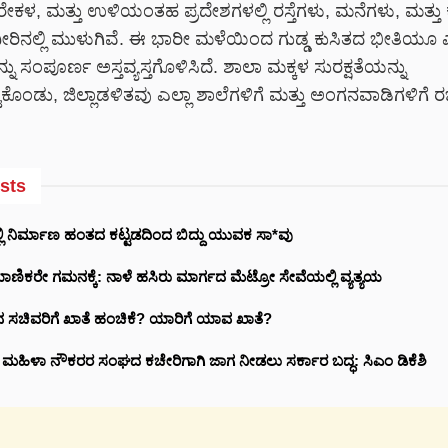
ಕಳ, ಮತ್ತು ಉಳಿಯಂತಹ ಪ್ರದೇಶಗಳಲ್ಲಿ ರಸ್ತೆಗಳು, ಮನೆಗಳು, ಮತ್ತು ಕ
ರಿನಲ್ಲಿ ಮುಳುಗಿವೆ. ಈ ಭಾರೀ ಮಳೆಯಿಂದ ಗುಡ್ಡ ಕುಸಿತದ ಭೀತಿಯೂ ಎದ
 ಸಂಪೂರ್ಣ ಅಸ್ತವ್ಯಸ್ತಗೊಳಿಸಿದೆ. ಶಾಲಾ ಮಕ್ಕಳ ಸುರಕ್ಷತೆಯನ್ನು
ುಕೊಂಡು, ಜಿಲ್ಲಾಡಳಿತವು ಎಲ್ಲಾ ಶಾಲೆಗಳಿಗೆ ಮತ್ತು ಅಂಗನವಾಡಿಗಳಿಗೆ ರ
sts
ಲಿ ನಿರ್ಮಾಣ ಹಂತದ ಕಟ್ಟಡದಿಂದ ಬಿದ್ದು ಯುವಕ ಸಾ*ವು
ಾಣಿಕರೇ ಗಮನಕ್ಕೆ: ನಾಳೆ ಹಸಿರು ಮಾರ್ಗದ ಮೆಟ್ರೋ ಸೇವೆಯಲ್ಲಿ ವ್ಯತ್ಯಯ
ಸಚಿವರಿಗೆ ಖಾತೆ ಹಂಚಿಕೆ? ಯಾರಿಗೆ ಯಾವ ಖಾತೆ?
ರಿ ಮಹಿಳಾ ನೌಕರರ ಸಂಘದ ಕಚೇರಿಗಾಗಿ ಜಾಗ ನೀಡಲು ಸರ್ಕಾರ ಬದ್ಧ: ಸಿಎಂ ಡಿಕೆಶಿ