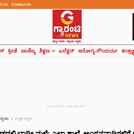
th Us
Contact Us
ಸ್
ಕ್ರೀಡೆ
ವಾಣಿಜ್ಯ
ಶಿಕ್ಷಣ
ಎಲೆಕ್ಷನ್
ಆರೋಗ್ಯ-ಸೌಂದರ್ಯ
ತಂತ್ರಜ
ADVERTISEMENT
ುದ್ದಿಗಳು
ಉತ್ತರ ಕನ್ನಡ
್ನಡದಲ್ಲಿ ಭಾರೀ ಮಳೆ: ಎಲ್ಲಾ ಶಾಲೆ, ಅಂಗನವಾಡಿಗಳಿಗೆ 