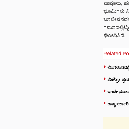
ಪಾವೂರು, ಹರೇ
ಭೂಮಿಗಳು ನೀ
ಜನಜೀವನವನ್ನು
ಗಮನದಲ್ಲಿಟ್ಟ
ಘೋಷಿಸಿದೆ.
Related
Po
ಬೆಂಗಳೂರಿನಲ್
ಮೆಟ್ರೋ ಪ್ರಯ
ಇಂದೇ ನೂತನ 
ರಾಜ್ಯ ಸರ್ಕಾ