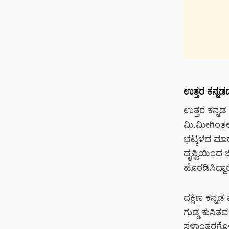
ಉತ್ತರ ಕನ್ನಡದ
ಉತ್ತರ ಕನ್ನಡ
ಮಿ.ಮೀಗಿಂತಲ
ಭಟ್ಕಳದ ಮಾರ
ದೃಷ್ಟಿಯಿಂದ 
ಹೊರಡಿಸಿದ್ದಾರ
ದಕ್ಷಿಣ ಕನ್
ಗುಡ್ಡ ಕುಸಿತದ
ಸ್ಥಳಾಂತರಗೊ