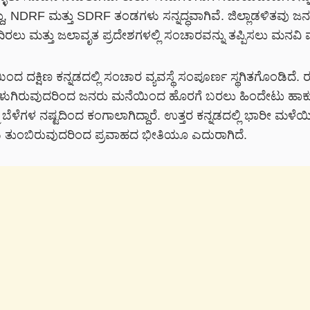
ದ್ದು, NDRF ಮತ್ತು SDRF ತಂಡಗಳು ಸನ್ನದ್ಧವಾಗಿವೆ. ಜಿಲ್ಲಾಡಳಿತವು ಜನರ
ದಿರಲು ಮತ್ತು ಜಲಾವೃತ ಪ್ರದೇಶಗಳಲ್ಲಿ ಸಂಚಾರವನ್ನು ತಪ್ಪಿಸಲು ಮನವಿ 
ದ ದಕ್ಷಿಣ ಕನ್ನಡದಲ್ಲಿ ಸಂಚಾರ ವ್ಯವಸ್ಥೆ ಸಂಪೂರ್ಣ ಸ್ಥಗಿತಗೊಂಡಿದೆ. ರಸ
ುಳುಗಿರುವುದರಿಂದ ಜನರು ಮನೆಯಿಂದ ಹೊರಗೆ ಬರಲು ಹಿಂದೇಟು ಹಾಕುತ್ತಿ
ಮ ಬೆಳೆಗಳ ನಷ್ಟದಿಂದ ಕಂಗಾಲಾಗಿದ್ದಾರೆ. ಉತ್ತರ ಕನ್ನಡದಲ್ಲಿ ಭಾರೀ ಮಳ
ಗಳು ತುಂಬಿರುವುದರಿಂದ ಪ್ರವಾಹದ ಭೀತಿಯೂ ಎದುರಾಗಿದೆ.