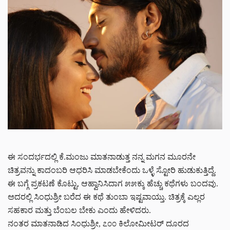
ಈ ಸಂದರ್ಭದಲ್ಲಿ ಕೆ.ಮಂಜು ಮಾತನಾಡುತ್ತ ನನ್ನ ಮಗನ ಮೂರನೇ
ಚಿತ್ರವನ್ನು ಕಾದಂಬರಿ ಆಧರಿಸಿ ಮಾಡಬೇಕೆಂದು ಒಳ್ಳೆ ಸ್ಟೋರಿ ಹುಡುಕುತ್ತಿದ್ದೆ.
ಈ ಬಗ್ಗೆ ಪ್ರಕಟಣೆ ಕೊಟ್ಟು, ಆಹ್ವಾನಿಸಿದಾಗ ೫೫ಕ್ಕು ಹೆಚ್ಚು ಕಥೆಗಳು ಬಂದವು.
ಅದರಲ್ಲಿ ಸಿಂಧುಶ್ರೀ ಬರೆದ ಈ ಕಥೆ ತುಂಬಾ ಇಷ್ಟವಾಯ್ತು. ಚಿತ್ರಕ್ಕೆ ಎಲ್ಲರ
ಸಹಕಾರ ಮತ್ತು ಬೆಂಬಲ ಬೇಕು ಎಂದು ಹೇಳಿದರು.
ನಂತರ ಮಾತನಾಡಿದ ಸಿಂಧುಶ್ರೀ, ೭೦೦ ಕಿಲೋಮೀಟರ್ ದೂರದ