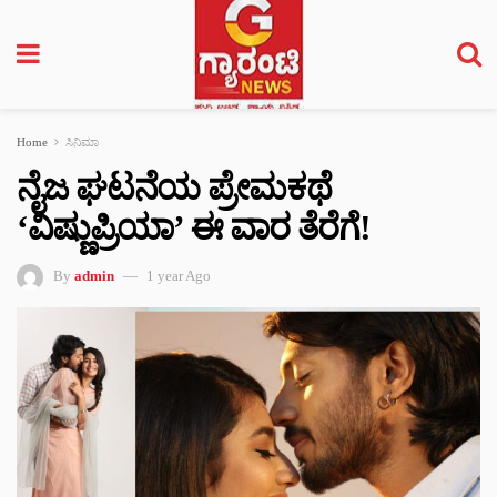
Home
ಸಿನಿಮಾ
ನೈಜ ಘಟನೆಯ ಪ್ರೇಮಕಥೆ
‘ವಿಷ್ಣುಪ್ರಿಯಾ’ ಈ ವಾರ ತೆರೆಗೆ!
By
admin
1 year Ago