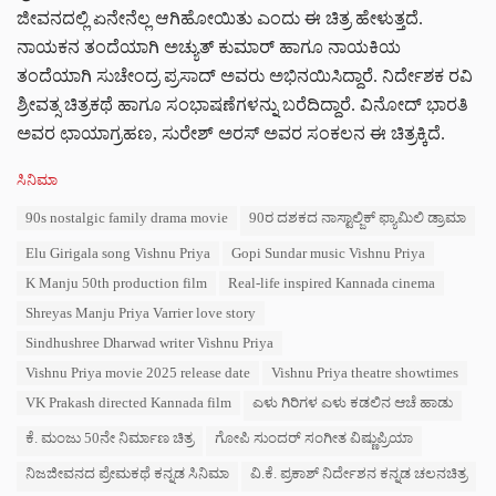
ಜೀವನದಲ್ಲಿ ಏನೇನೆಲ್ಲ ಆಗಿಹೋಯಿತು ಎಂದು ಈ ಚಿತ್ರ ಹೇಳುತ್ತದೆ.
ನಾಯಕನ ತಂದೆಯಾಗಿ ಅಚ್ಯುತ್ ಕುಮಾರ್ ಹಾಗೂ ನಾಯಕಿಯ
ತಂದೆಯಾಗಿ ಸುಚೇಂದ್ರ ಪ್ರಸಾದ್ ಅವರು ಅಭಿನಯಿಸಿದ್ದಾರೆ. ನಿರ್ದೇಶಕ ರವಿ
ಶ್ರೀವತ್ಸ ಚಿತ್ರಕಥೆ ಹಾಗೂ ಸಂಭಾಷಣೆಗಳನ್ನು ಬರೆದಿದ್ದಾರೆ. ವಿನೋದ್ ಭಾರತಿ
ಅವರ ಛಾಯಾಗ್ರಹಣ, ಸುರೇಶ್ ಅರಸ್ ಅವರ ಸಂಕಲನ ಈ ಚಿತ್ರಕ್ಕಿದೆ.
C
ಸಿನಿಮಾ
a
T
90s nostalgic family drama movie
90ರ ದಶಕದ ನಾಸ್ಟಾಲ್ಜಿಕ್ ಫ್ಯಾಮಿಲಿ ಡ್ರಾಮಾ
t
a
e
Elu Girigala song Vishnu Priya
Gopi Sundar music Vishnu Priya
g
g
s
o
K Manju 50th production film
Real-life inspired Kannada cinema
:
r
Shreyas Manju Priya Varrier love story
i
e
Sindhushree Dharwad writer Vishnu Priya
s
Vishnu Priya movie 2025 release date
Vishnu Priya theatre showtimes
:
VK Prakash directed Kannada film
ಎಳು ಗಿರಿಗಳ ಎಳು ಕಡಲಿನ ಆಚೆ ಹಾಡು
ಕೆ. ಮಂಜು 50ನೇ ನಿರ್ಮಾಣ ಚಿತ್ರ
ಗೋಪಿ ಸುಂದರ್ ಸಂಗೀತ ವಿಷ್ಣುಪ್ರಿಯಾ
ನಿಜಜೀವನದ ಪ್ರೇಮಕಥೆ ಕನ್ನಡ ಸಿನಿಮಾ
ವಿ.ಕೆ. ಪ್ರಕಾಶ್ ನಿರ್ದೇಶನ ಕನ್ನಡ ಚಲನಚಿತ್ರ