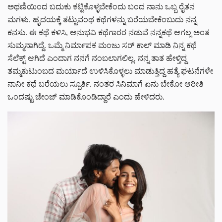
ಅಥಣಿಯಿಂದ ಬದುಕು ಕಟ್ಟಿಕೊಳ್ಳಬೇಕೆಂದು ಬಂದ ನಾನು ಒಬ್ಬ ರೈತನ
ಮಗಳು. ಹೃದಯಕ್ಕೆ ತಟ್ಟುವಂಥ ಕಥೆಗಳನ್ನು ಬರೆಯಬೇಕೆಂಬುದು ನನ್ನ
ಕನಸು. ಈ ಕಥೆ ಕಳಿಸಿ, ಅನುಭವಿ ಕಥೆಗಾರರ ನಡುವೆ ನನ್ನಕಥೆ ಆಗಲ್ಲ ಅಂತ
ಸುಮ್ಮನಾಗಿದ್ದೆ. ಒಮ್ಮೆ ನಿರ್ಮಾಪಕ ಮಂಜು ಸರ್ ಕಾಲ್ ಮಾಡಿ ನಿನ್ನ ಕಥೆ
ಸೆಲೆಕ್ಟ್ ಆಗಿದೆ ಎಂದಾಗ ನನಗೆ ನಂಬಲಾಗಲಿಲ್ಲ. ನನ್ನ ತಾತ ಹೇಳ್ತಿದ್ದ
ತಮ್ಮ‌ಕುಟುಂಬದ ಮರ್ಯಾದೆ ಉಳಿಸಿಕೊಳ್ಳಲು ಮಾಡುತ್ತಿದ್ದ ಹತ್ಯೆ ಘಟನೆಗಳೇ
ನಾನೀ ಕಥೆ ಬರೆಯಲು ಸ್ಪೂರ್ತಿ. ನಂತರ ಸಿನಿಮಾಗೆ ಏನು ಬೇಕೋ ಆರೀತಿ
ಒಂದಷ್ಟು ಚೇಂಜ್ ಮಾಡಿಕೊಂಡಿದ್ದಾರೆ ಎಂದು ಹೇಳಿದರು.