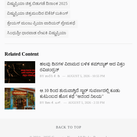
ವಿಷ್ಣುಪ್ರಿಯಾ ಚಿತ್ರ ಬಿಡುಗಡೆ ದಿನಾಂಕ 2025
ವಿಷ್ಣುಪ್ರಿಯಾ ಚಿತ್ರಮಂದಿರ ಟಿಕೆಟ್ ಬುಕಿಂಗ್
ಶ್ರೇಯಸ್ ಮಂಜು ಪ್ರಿಯಾ ವಾರಿಯರ್ ಪ್ರೇಮಕಥೆ
ಸಿಂಧುಶ್ರೀ ಧಾರವಾಡ ಲೇಖಕಿ ವಿಷ್ಣುಪ್ರಿಯಾ
Related Content
ಹಲವು ದಿನಗಳ ವಿರಾಮದ ಬಳಿಕ ಕಮ್‌ಬ್ಯಾಕ್ ಆದ ವಿಕ್ರಂ
ರವಿಚಂದ್ರನ್
BY
ಶಾಲಿನಿ ಕೆ. ಡಿ
AUGUST 5, 2026 - 10:55 PM
ಆ.10 ರಿಂದ ಶುರುವಾಗ್ತಿದೆ ಸ್ಟಾರ್ ಸುವರ್ಣದಲ್ಲಿ ಕೂಡು
ಕುಟುಂಬದ ಹೊಸ ಕಥೆ "ಆನಂದ ನಿಲಯ''
BY
ದಿಶಾ ಕೆ. ಎಸ್.
AUGUST 5, 2026 - 2:33 PM
BACK TO TOP