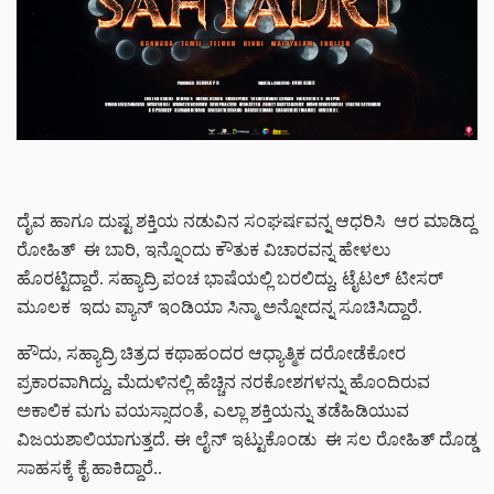
ದೈವ ಹಾಗೂ ದುಷ್ಟ ಶಕ್ತಿಯ ನಡುವಿನ ಸಂಘರ್ಷವನ್ನ ಆಧರಿಸಿ ಆರ ಮಾಡಿದ್ದ
ರೋಹಿತ್ ಈ ಬಾರಿ, ಇನ್ನೊಂದು ಕೌತುಕ ವಿಚಾರವನ್ನ ಹೇಳಲು
ಹೊರಟ್ಟಿದ್ದಾರೆ. ಸಹ್ಯಾದ್ರಿ ಪಂಚ ಭಾಷೆಯಲ್ಲಿ ಬರಲಿದ್ದು, ಟೈಟಲ್ ಟೀಸರ್
ಮೂಲಕ ಇದು ಪ್ಯಾನ್ ಇಂಡಿಯಾ ಸಿನ್ಮಾ ಅನ್ನೋದನ್ನ ಸೂಚಿಸಿದ್ದಾರೆ.
ಹೌದು, ಸಹ್ಯಾದ್ರಿ ಚಿತ್ರದ ಕಥಾಹಂದರ ಆಧ್ಯಾತ್ಮಿಕ ದರೋಡೆಕೋರ
ಪ್ರಕಾರವಾಗಿದ್ದು, ಮೆದುಳಿನಲ್ಲಿ ಹೆಚ್ಚಿನ ನರಕೋಶಗಳನ್ನು ಹೊಂದಿರುವ
ಅಕಾಲಿಕ ಮಗು ವಯಸ್ಸಾದಂತೆ, ಎಲ್ಲಾ ಶಕ್ತಿಯನ್ನು ತಡೆಹಿಡಿಯುವ
ವಿಜಯಶಾಲಿಯಾಗುತ್ತದೆ. ಈ ಲೈನ್ ಇಟ್ಟುಕೊಂಡು ಈ ಸಲ ರೋಹಿತ್ ದೊಡ್ಡ
ಸಾಹಸಕ್ಕೆ ಕೈ ಹಾಕಿದ್ದಾರೆ..