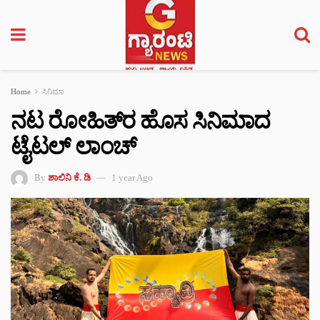
Home
ಸಿನಿಮಾ
ನಟ ರೋಹಿತ್‌ರ ಹೊಸ ಸಿನಿಮಾದ
ಟೈಟಲ್‌ ಲಾಂಚ್
By
ಶಾಲಿನಿ ಕೆ. ಡಿ
1 year Ago