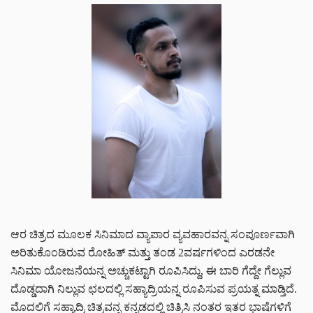
ಆರ ಚಿತ್ರದ ಮೂಲಕ ಸಿನಿಮಾದ ವ್ಯಾಪಾರ ವ್ಯವಹಾರವನ್ನ ಸಂಪೂರ್ಣವಾಗಿ
ಅರಿತುಕೊಂಡಿರುವ ರೋಹಿತ್ ಮತ್ತು ತಂಡ 2ವರ್ಷಗಳಿಂದ ಎರಡನೇ
ಸಿನಿಮಾ ಯೋಜನೆಯನ್ನ ಅಚ್ಚುಕಟ್ಟಾಗಿ ರೂಪಿಸಿದ್ದು, ಈ ಬಾರಿ ಗೆದ್ದೇ ಗೆಲ್ಲುವ
ದೊಡ್ಡದಾಗಿ ನಿಲ್ಲುವ ಛಲದಲ್ಲಿ ಸಹ್ಯಾದ್ರಿಯನ್ನ ರೂಪಿಸುವ ಪ್ರಯತ್ನ ಮಾಡ್ತಿದೆ.
ಮೊದಲಿಗೆ ಸಹ್ಯಾದ್ರಿ ಚಿತ್ರವನ್ನ ಕನ್ನಡದಲ್ಲಿ ಚಿತ್ರಿಸಿ ನಂತರ ಇತರ ಭಾಷೆಗಳಿಗೆ