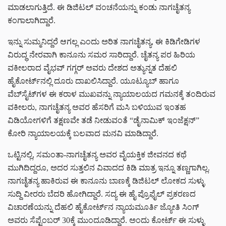
ಮಾಡಲಾಗುತ್ತಿದೆ. ಈ ಡಿಜಿಟಲ್ ವಂಚನೆಯನ್ನು ಕಂಡು ನಾಗಚೈತನ್ಯ
ಕಂಗಾಲಾಗಿದ್ದಾರೆ.
ಇನ್ನು ಸುಮ್ಮನಿದ್ದರೆ ಆಗಲ್ಲ ಎಂದು ಅರಿತ ನಾಗಚೈತನ್ಯ, ಈ ಕಿಡಿಗೇಡಿಗಳ
ವಿರುದ್ಧ ನೇರವಾಗಿ ಕಾನೂನು ಸಮರ ಸಾರಿದ್ದಾರೆ. ಚೈತನ್ಯ ಪರ ಹಿರಿಯ
ವಕೀಲರಾದ ವೈಭವ್ ಗಗ್ಗರ್ ಅವರು ದೇಶದ ಅತ್ಯುನ್ನತ ದೆಹಲಿ
ಹೈಕೋರ್ಟ್‌ನಲ್ಲಿ ದೂರು ದಾಖಲಿಸಿದ್ದಾರೆ. ಯೂಟ್ಯೂಬ್ ಹಾಗೂ
ವೆಬ್‌ಸೈಟ್‌ಗಳ ಈ ಕರಾಳ ಮುಖವನ್ನು ನ್ಯಾಯಾಲಯದ ಗಮನಕ್ಕೆ ತಂದಿರುವ
ವಕೀಲರು, ನಾಗಚೈತನ್ಯ ಅವರ ಹೆಸರಿಗೆ ಮಸಿ ಬಳಿಯುವ ಇಂತಹ
ವಿಡಿಯೋಗಳಿಗೆ ತಕ್ಷಣವೇ ತಡೆ ನೀಡುವಂತೆ “ಡೈನಾಮಿಕ್ ಇಂಜೆಕ್ಷನ್”
ಕೋರಿ ನ್ಯಾಯಾಲಯಕ್ಕೆ ಬಲವಾದ ಮನವಿ ಮಾಡಿದ್ದಾರೆ.
ಒಟ್ಟಿನಲ್ಲಿ, ಸಮಂತಾ-ನಾಗಚೈತನ್ಯ ಅವರ ವೈಯಕ್ತಿಕ ಜೀವನದ ಕಥೆ
ಮುಗಿದಿದ್ದರೂ, ಅದರ ಸುತ್ತಲಿನ ವಿವಾದದ ಕಿಡಿ ಮಾತ್ರ ಇನ್ನೂ ತಣ್ಣಗಾಗಿಲ್ಲ.
ನಾಗಚೈತನ್ಯ ಹಾಕಿರುವ ಈ ಕಾನೂನು ಬಾಣಕ್ಕೆ ಡಿಜಿಟಲ್ ಲೋಕದ ಸುಳ್ಳು
ಸುದ್ದಿ ವೀರರು ಬೆದರಿ ಹೋಗಿದ್ದಾರೆ. ಸದ್ಯ ಈ ಹೈ ಪ್ರೊಫೈಲ್ ಪ್ರಕರಣದ
ವಿಚಾರಣೆಯನ್ನು ದೆಹಲಿ ಹೈಕೋರ್ಟ್‌ನ ನ್ಯಾಯಮೂರ್ತಿ ಜ್ಯೋತಿ ಸಿಂಗ್
ಅವರು ಸೆಪ್ಟೆಂಬರ್ 30ಕ್ಕೆ ಮುಂದೂಡಿದ್ದಾರೆ. ಅಂದು ಕೋರ್ಟ್ ಈ ಸುಳ್ಳು