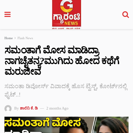
Home
Flash News
ಸಮಂತಾಗೆ ಮೋಸ ಮಾಡಿದ್ರಾ
ನಾಗಚೈತನ್ಯ?ಮುಗಿದು ಹೋದ ಕಥೆಗೆ
ಮರುಜೀವ
ಸಮಂತಾ ಡಿವೋರ್ಸ್ ವಿವಾದಕ್ಕೆ ಹೊಸ ಟ್ವಿಸ್ಟ್, ಕೋರ್ಟ್‌ನಲ್ಲಿ
ಫೈಟ್..!
By
ಶಾಲಿನಿ ಕೆ. ಡಿ
2 months Ago