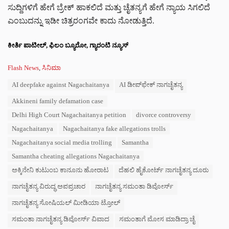
ಸುದ್ದಿಗಳಿಗೆ ಹೇಗೆ ಬ್ರೇಕ್ ಹಾಕಲಿದೆ ಮತ್ತು ಚೈತನ್ಯಗೆ ಹೇಗೆ ನ್ಯಾಯ ಸಿಗಲಿದೆ
ಎಂಬುದನ್ನು ಇಡೀ ಚಿತ್ರರಂಗವೇ ಕಾದು ನೋಡುತ್ತಿದೆ.
ಕೀರ್ತಿ ಪಾಟೀಲ್, ಫಿಲಂ ಬ್ಯೂರೋ, ಗ್ಯಾರಂಟಿ ನ್ಯೂಸ್
C
Flash News
,
ಸಿನಿಮಾ
a
T
AI deepfake against Nagachaitanya
AI ಡೀಪ್‌ಫೇಕ್ ನಾಗಚೈತನ್ಯ
t
a
e
Akkineni family defamation case
g
g
s
o
Delhi High Court Nagachaitanya petition
divorce controversy
:
r
Nagachaitanya
Nagachaitanya fake allegations trolls
i
e
Nagachaitanya social media trolling
Samantha
s
Samantha cheating allegations Nagachaitanya
:
ಅಕ್ಕಿನೇನಿ ಕುಟುಂಬ ಕಾನೂನು ಹೋರಾಟ
ದೆಹಲಿ ಹೈಕೋರ್ಟ್ ನಾಗಚೈತನ್ಯ ದೂರು
ನಾಗಚೈತನ್ಯ ವಿರುದ್ಧ ಅಪಪ್ರಚಾರ
ನಾಗಚೈತನ್ಯ ಸಮಂತಾ ಡಿವೋರ್ಸ್
ನಾಗಚೈತನ್ಯ ಸೋಷಿಯಲ್ ಮೀಡಿಯಾ ಟ್ರೋಲ್
ಸಮಂತಾ ನಾಗಚೈತನ್ಯ ಡಿವೋರ್ಸ್ ವಿವಾದ
ಸಮಂತಾಗೆ ಮೋಸ ಮಾಡಿದ್ರಾ ಚೈ