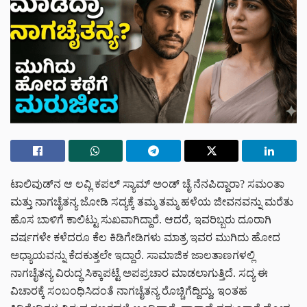
ಟಾಲಿವುಡ್‌ನ ಆ ಲವ್ಲಿ ಕಪಲ್ ಸ್ಯಾಮ್ ಅಂಡ್ ಚೈ ನೆನಪಿದ್ದಾರಾ? ಸಮಂತಾ
ಮತ್ತು ನಾಗಚೈತನ್ಯ ಜೋಡಿ ಸದ್ಯಕ್ಕೆ ತಮ್ಮ ತಮ್ಮ ಹಳೆಯ ಜೀವನವನ್ನು ಮರೆತು
ಹೊಸ ಬಾಳಿಗೆ ಕಾಲಿಟ್ಟು ಸುಖವಾಗಿದ್ದಾರೆ. ಆದರೆ, ಇವರಿಬ್ಬರು ದೂರಾಗಿ
ವರ್ಷಗಳೇ ಕಳೆದರೂ ಕೆಲ ಕಿಡಿಗೇಡಿಗಳು ಮಾತ್ರ ಇವರ ಮುಗಿದು ಹೋದ
ಅಧ್ಯಾಯವನ್ನು ಕೆದಕುತ್ತಲೇ ಇದ್ದಾರೆ. ಸಾಮಾಜಿಕ ಜಾಲತಾಣಗಳಲ್ಲಿ
ನಾಗಚೈತನ್ಯ ವಿರುದ್ಧ ಸಿಕ್ಕಾಪಟ್ಟೆ ಅಪಪ್ರಚಾರ ಮಾಡಲಾಗುತ್ತಿದೆ. ಸದ್ಯ ಈ
ವಿಚಾರಕ್ಕೆ ಸಂಬಂಧಿಸಿದಂತೆ ನಾಗಚೈತನ್ಯ ರೊಚ್ಚಿಗೆದ್ದಿದ್ದು, ಇಂತಹ