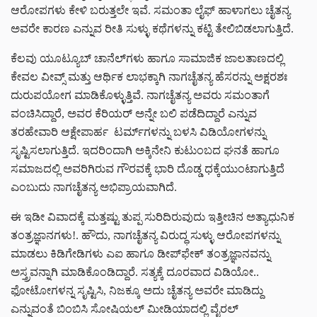
ಆರೋಪಗಳು ಕೇಳಿ ಬರುತ್ತಲೇ ಇವೆ. ಸಮಂತಾ ಲೈಫ್ ಹಾಳಾಗಲು ಚೈತನ್ಯ
ಅವರೇ ಕಾರಣ ಎನ್ನುವ ರೀತಿ ಸುಳ್ಳು ಕಥೆಗಳನ್ನು ಕಟ್ಟಿ ತೇಲಿಬಿಡಲಾಗುತ್ತಿದೆ.
ಕೆಲವು ಯೂಟ್ಯೂಬ್ ಚಾನೆಲ್‌ಗಳು ಹಾಗೂ ಸಾಮಾಜಿಕ ಜಾಲತಾಣದಲ್ಲಿ
ಕೇವಲ ವೀವ್ಸ್ ಮತ್ತು ಆರ್ಥಿಕ ಲಾಭಕ್ಕಾಗಿ ನಾಗಚೈತನ್ಯ ಹೆಸರನ್ನು ಅಕ್ಷರಶಃ
ದುರುಪಯೋಗ ಮಾಡಿಕೊಳ್ಳುತ್ತಿವೆ. ನಾಗಚೈತನ್ಯ ಅವರು ಸಮಂತಾಗೆ
ವಂಚಿಸಿದ್ದಾರೆ, ಅವರ ಕೆರಿಯರ್ ಅನ್ನೇ ಬಲಿ ಪಡೆದಿದ್ದಾರೆ ಎನ್ನುವ
ತರಹೇವಾರಿ ಆಕ್ಷೇಪಾರ್ಹ ಟರ್ಮ್‌ಗಳನ್ನು ಬಳಸಿ ವಿಡಿಯೋಗಳನ್ನು
ಸೃಷ್ಟಿಸಲಾಗುತ್ತಿದೆ. ಇದರಿಂದಾಗಿ ಅಕ್ಕಿನೇನಿ ಕುಟುಂಬದ ಘನತೆ ಹಾಗೂ
ಸಮಾಜದಲ್ಲಿ ಅವರಿಗಿರುವ ಗೌರವಕ್ಕೆ ಭಾರಿ ದೊಡ್ಡ ಧಕ್ಕೆಯುಂಟಾಗುತ್ತಿದೆ
ಎಂಬುದು ನಾಗಚೈತನ್ಯ ಅಭಿಪ್ರಾಯವಾಗಿದೆ.
​ಈ ಇಡೀ ವಿವಾದಕ್ಕೆ ಮತ್ತಷ್ಟು ತುಪ್ಪ ಸುರಿದಿರುವುದು ಇತ್ತೀಚಿನ ಅತ್ಯಾಧುನಿಕ
ತಂತ್ರಜ್ಞಾನಗಳು!. ಹೌದು, ನಾಗಚೈತನ್ಯ ವಿರುದ್ಧ ಸುಳ್ಳು ಆರೋಪಗಳನ್ನು
ಮಾಡಲು ಕಿಡಿಗೇಡಿಗಳು ಎಐ ಹಾಗೂ ಡೀಪ್‌ಫೇಕ್ ತಂತ್ರಜ್ಞಾನವನ್ನು
ಅಸ್ತ್ರವನ್ನಾಗಿ ಮಾಡಿಕೊಂಡಿದ್ದಾರೆ. ಸತ್ಯಕ್ಕೆ ದೂರವಾದ ವಿಡಿಯೋ..
ಫೋಟೋಗಳನ್ನ ಸೃಷ್ಟಿಸಿ, ನಿಜಕ್ಕೂ ಅದು ಚೈತನ್ಯ ಅವರೇ ಮಾಡಿದ್ದು
ಎನ್ನುವಂತೆ ಬಿಂಬಿಸಿ ಸೋಷಿಯಲ್ ಮೀಡಿಯಾದಲ್ಲಿ ವೈರಲ್